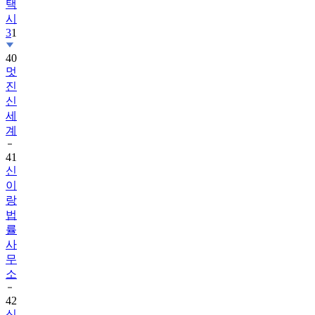
택
시
3
1
40
멋
진
신
세
계
41
신
이
랑
법
률
사
무
소
42
신