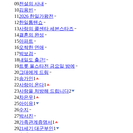
09
전설의 사내
10
김용빈
11
2026 한일가왕전
12
한일톱텐쇼
13
사랑의 콜센타 세븐스타즈
14
결혼의 완성
15
아파트
16
오싹한 연애
17
박보검
18
내일도 출근!
19
트롯 올스타전 금요일 밤에
20
그대에게 드림
21
송가인
1
22
사랑이 온다
1
23
사랑을 처방해 드립니다
2
24
차은우
1
25
아이유
1
26
수지
27
박서진
28
가족관계증명서
1
29
21세기 대군부인
1