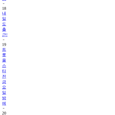
18
내
일
도
출
근!
19
트
롯
올
스
타
전
금
요
일
밤
에
20