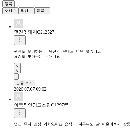
등록
추천순
최신순
등록순
멋진멧돼지C212527
원곡도 좋아하는데 유진양 무대도 너무 좋았어요

요즘도 찾아듣는 무대네요
0
답글 쓰기
2026.07.07 09:02
이국적인망고스틴O129765
멋진 무대 감상 기회였어요 음색이 너무나도 잘 어울려져서 감