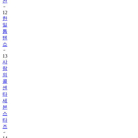
전
12
한
일
톱
텐
쇼
13
사
랑
의
콜
센
타
세
븐
스
타
즈