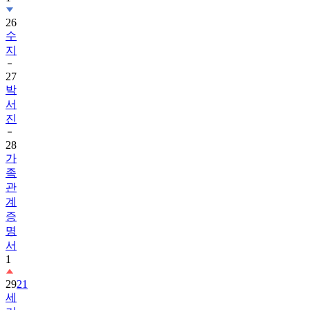
26
수
지
27
박
서
진
28
가
족
관
계
증
명
서
1
29
21
세