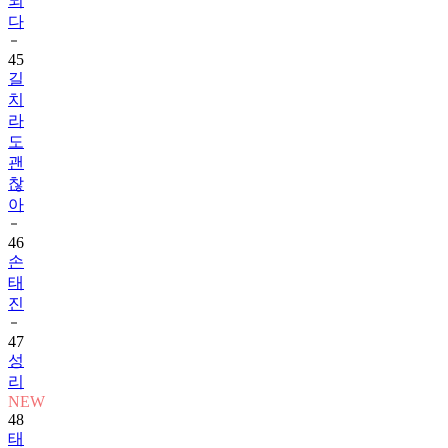
되
다
45
길
치
라
도
괜
찮
아
46
손
태
진
47
성
리
NEW
48
태