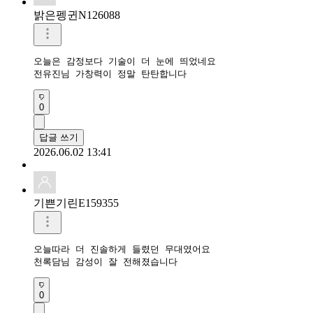
밝은펭귄N126088
오늘은 감정보다 기술이 더 눈에 띄었네요

전유진님 가창력이 정말 탄탄합니다
0
답글 쓰기
2026.06.02 13:41
기쁜기린E159355
오늘따라 더 진솔하게 들렸던 무대였어요

천록담님 감성이 잘 전해졌습니다
0