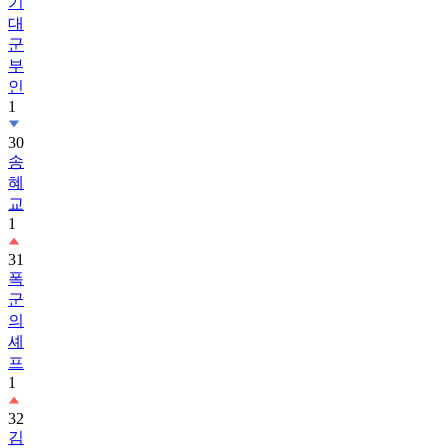
기
대
군
부
인
1
30
송
혜
교
1
31
폭
군
의
셰
프
1
32
김