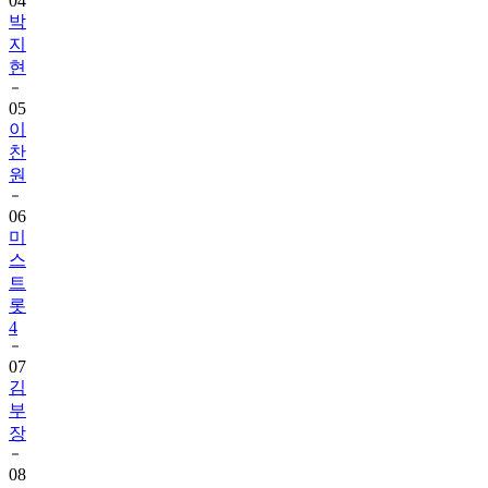
04
박
지
현
05
이
찬
원
06
미
스
트
롯
4
07
김
부
장
08