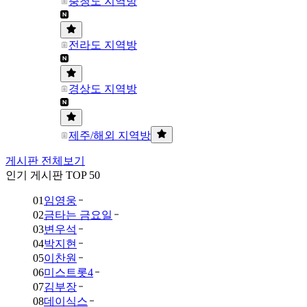
충청도 지역방
전라도 지역방
경상도 지역방
제주/해외 지역방
게시판 전체보기
인기 게시판 TOP 50
01
임영웅
02
금타는 금요일
03
변우석
04
박지현
05
이찬원
06
미스트롯4
07
김부장
08
데이식스