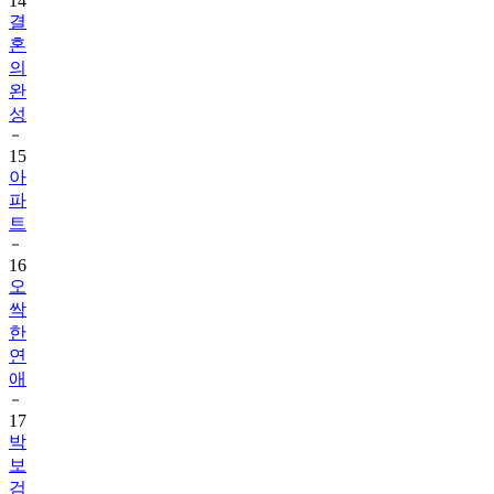
14
결
혼
의
완
성
15
아
파
트
16
오
싹
한
연
애
17
박
보
검