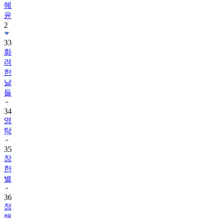
혜
윤
2
33
화
려
한
날
들
34
영
탁
35
장
한
별
36
정
해