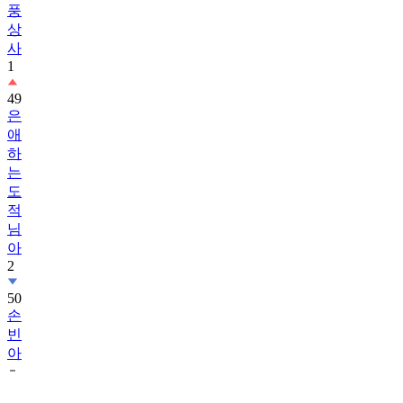
풍
상
사
1
49
은
애
하
는
도
적
님
아
2
50
손
빈
아