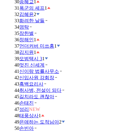
30
송혜교
1
31
폭군의 셰프
1
32
김혜윤
2
33
화려한 날들
34
영탁
35
장한별
36
정해인
1
37
언더커버 미쓰홍
1
38
김지원
1
39
모범택시 3
1
40
멋진 신세계
41
신이랑 법률사무소
42
신입사원 강회장
43
흑백요리사
44
취사병, 전설이 되다
45
길치라도 괜찮아
46
손태진
47
성리
NEW
48
태풍상사
1
49
은애하는 도적님아
2
50
손빈아