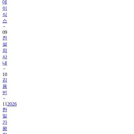
데
이
식
스
09
전
설
의
사
내
10
김
용
빈
11
2026
한
일
가
왕