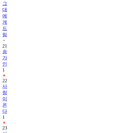
그
대
에
게
드
림
21
송
가
인
1
22
사
랑
이
온
다
1
23