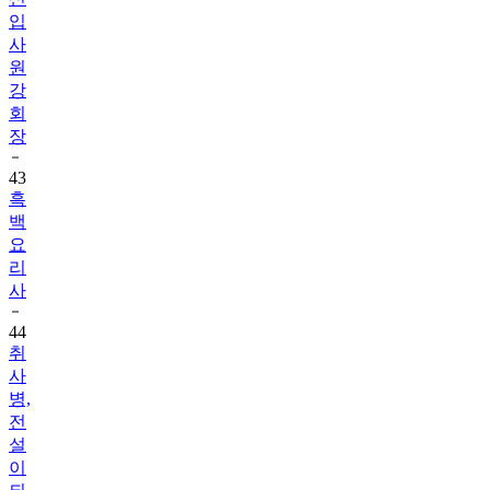
입
사
원
강
회
장
43
흑
백
요
리
사
44
취
사
병,
전
설
이