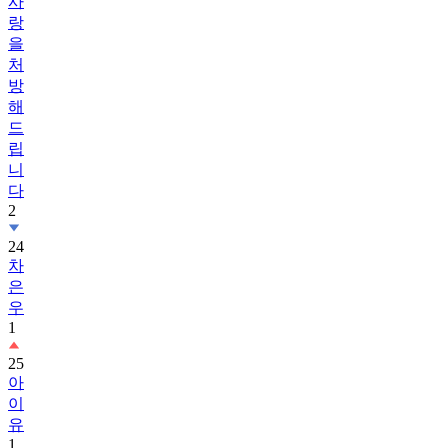
사
랑
을
처
방
해
드
립
니
다
2
24
차
은
우
1
25
아
이
유
1