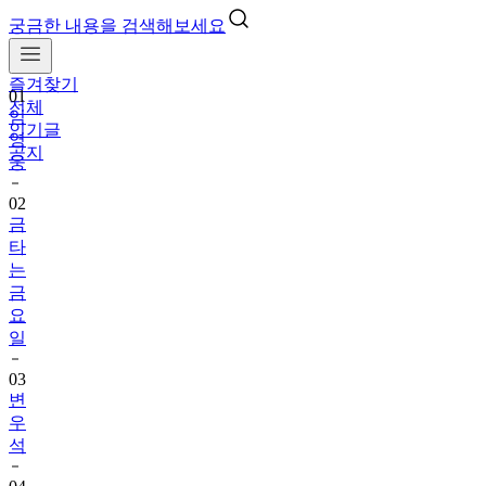
궁금한 내용을 검색해보세요
즐겨찾기
01
전체
임
인기글
영
공지
웅
02
금
타
는
금
요
일
03
변
우
석