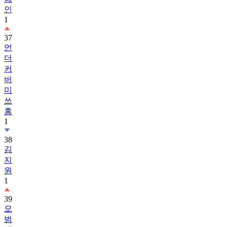
인
1
37
언
더
커
버
미
쓰
홍
1
38
김
지
원
1
39
모
범