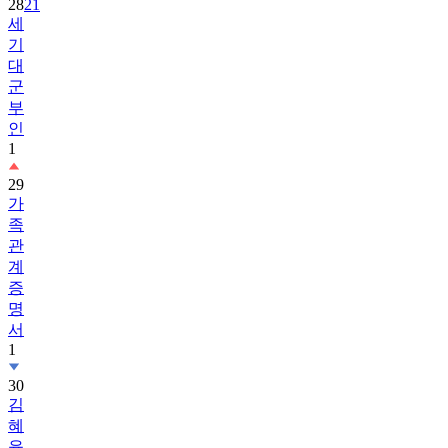
28
21
세
기
대
군
부
인
1
29
가
족
관
계
증
명
서
1
30
김
혜
윤