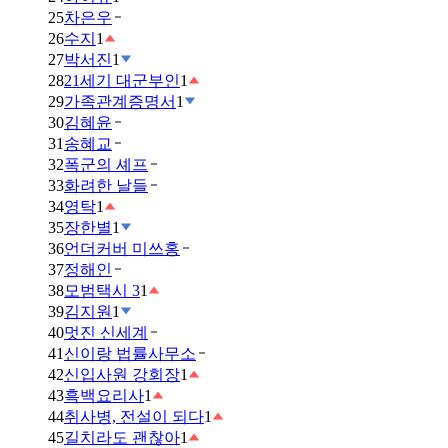
25
차은우
26
수지
1
27
박서진
1
28
21세기 대군부인
1
29
가족관계증명서
1
30
김혜윤
31
송혜교
32
폭군의 셰프
33
화려한 날들
34
영탁
1
35
장한별
1
36
언더커버 미쓰홍
37
정해인
38
모범택시 3
1
39
김지원
1
40
멋진 신세계
41
신이랑 법률사무소
42
신입사원 강회장
1
43
흑백요리사
1
44
취사병, 전설이 되다
1
45
길치라도 괜찮아
1