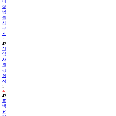
이
랑
법
률
사
무
소
42
신
입
사
원
강
회
장
1
43
흑
백
요