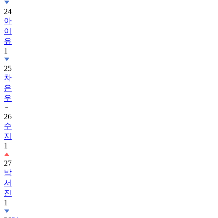
24
아
이
유
1
25
차
은
우
26
수
지
1
27
박
서
진
1