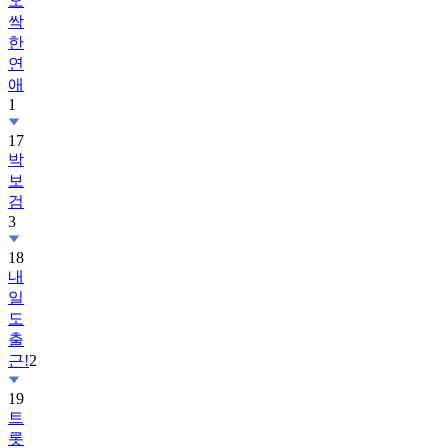
오
싹
한
연
애
1
17
박
보
검
3
18
내
일
도
출
근!
2
19
트
롯