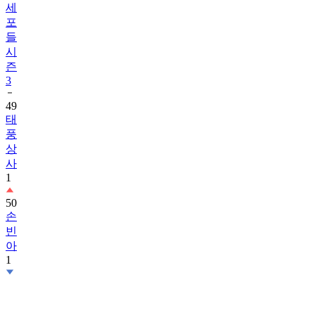
세
포
들
시
즌
3
49
태
풍
상
사
1
50
손
빈
아
1