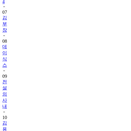
4
07
김
부
장
08
데
이
식
스
09
전
설
의
사
내
10
김
용