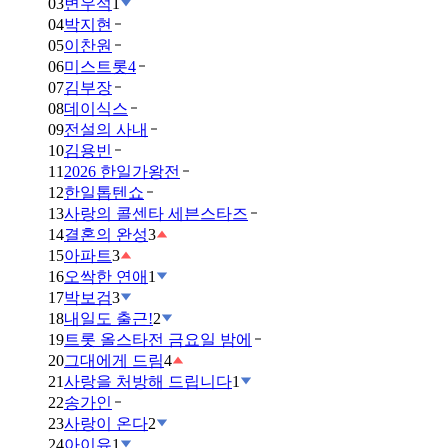
03
변우석
1
04
박지현
05
이찬원
06
미스트롯4
07
김부장
08
데이식스
09
전설의 사내
10
김용빈
11
2026 한일가왕전
12
한일톱텐쇼
13
사랑의 콜센타 세븐스타즈
14
결혼의 완성
3
15
아파트
3
16
오싹한 연애
1
17
박보검
3
18
내일도 출근!
2
19
트롯 올스타전 금요일 밤에
20
그대에게 드림
4
21
사랑을 처방해 드립니다
1
22
송가인
23
사랑이 온다
2
24
아이유
1