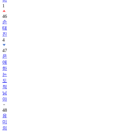
1
46
손
태
진
4
47
은
애
하
는
도
적
님
아
48
유
미
의