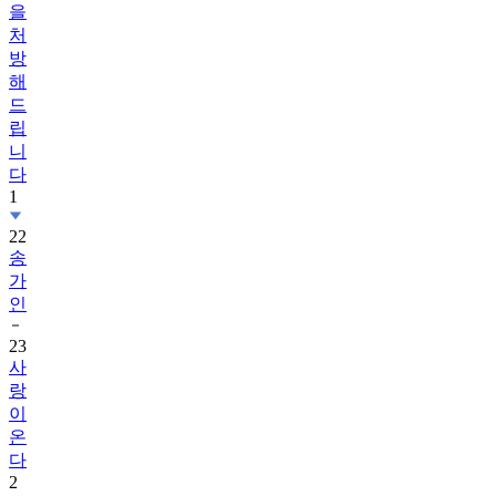
을
처
방
해
드
립
니
다
1
22
송
가
인
23
사
랑
이
온
다
2