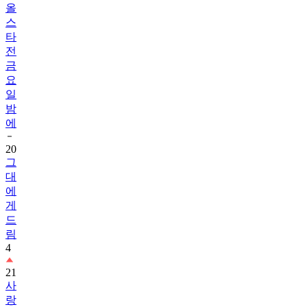
올
스
타
전
금
요
일
밤
에
20
그
대
에
게
드
림
4
21
사
랑