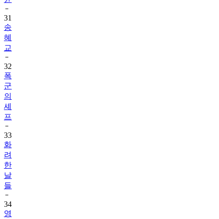
31
송
혜
교
32
폭
군
의
셰
프
33
화
려
한
날
들
34
영