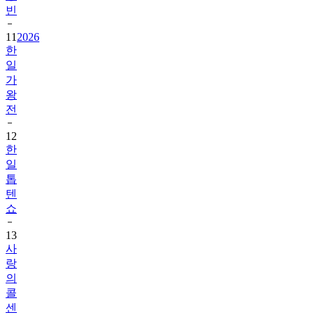
빈
11
2026
한
일
가
왕
전
12
한
일
톱
텐
쇼
13
사
랑
의
콜
센