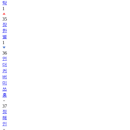
탁
1
35
장
한
별
1
36
언
더
커
버
미
쓰
홍
37
정
해
인