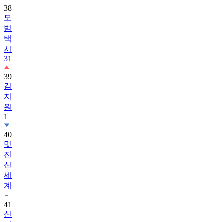
38
모
범
택
시
3
1
39
김
지
원
1
40
멋
진
신
세
계
41
신