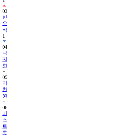
1
03
변
우
석
1
04
박
지
현
05
이
찬
원
06
미
스
트
롯