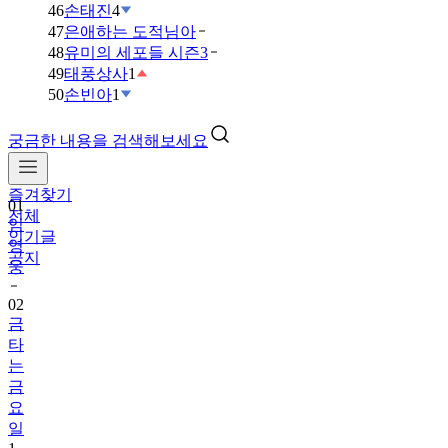
46
손태진
4
47
은애하는 도적님아
48
유미의 세포들 시즌3
49
태풍상사
1
50
손빈아
1
궁금한 내용을 검색해보세요
즐겨찾기
01
전체
임
인기글
영
공지
웅
02
금
타
는
금
요
일