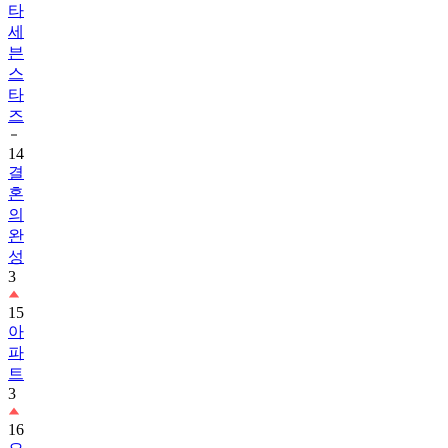
타
세
븐
스
타
즈
14
결
혼
의
완
성
3
15
아
파
트
3
16