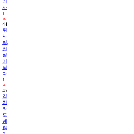
리
사
1
44
취
사
병,
전
설
이
되
다
1
45
길
치
라
도
괜
찮
아