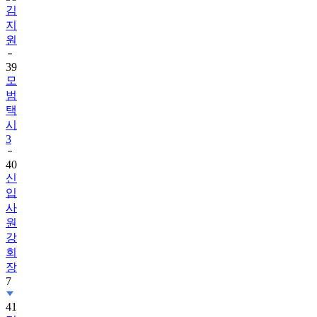
김
지
원
39
모
범
택
시
3
40
신
입
사
원
강
회
장
7
41