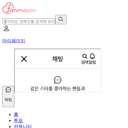
마이페이지
채팅
홈
투표
커뮤니티