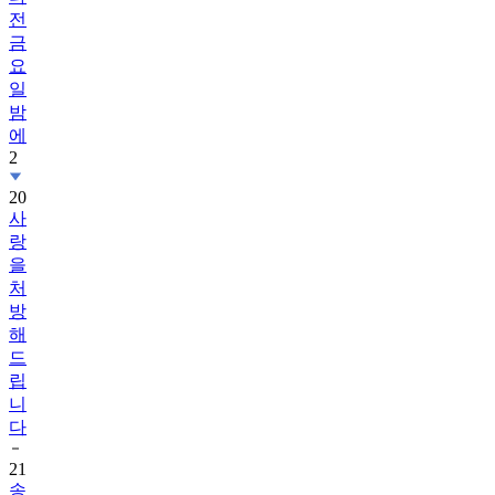
전
금
요
일
밤
에
2
20
사
랑
을
처
방
해
드
립
니
다
21
송