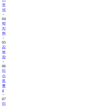
우
석
04
박
지
현
05
김
부
장
06
미
스
트
롯
4
07
이