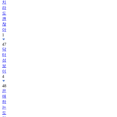
치
라
도
괜
찮
아
1
47
닥
터
섬
보
이
4
48
은
애
하
는
도