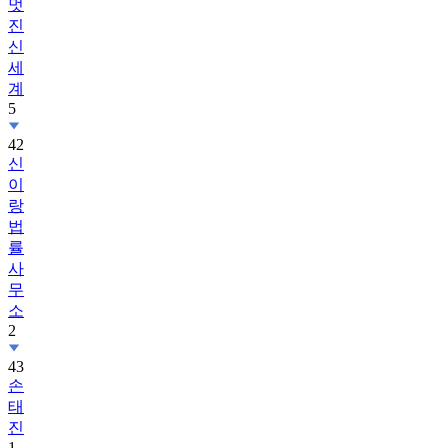
멋
진
신
세
계
5
42
신
이
랑
법
률
사
무
소
2
43
손
태
진
1