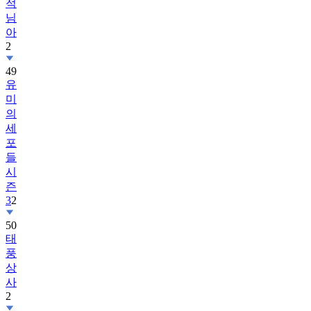
적
님
아
2
49
유
미
의
세
포
들
시
즌
3
2
50
태
풍
상
사
2