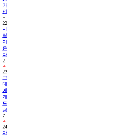
가
인
22
사
랑
이
온
다
2
23
그
대
에
게
드
림
7
24
아