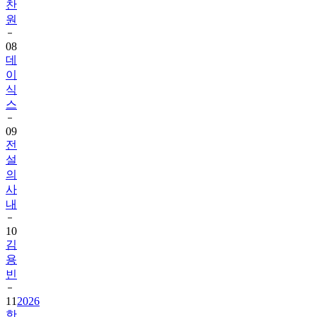
찬
원
08
데
이
식
스
09
전
설
의
사
내
10
김
용
빈
11
2026
한