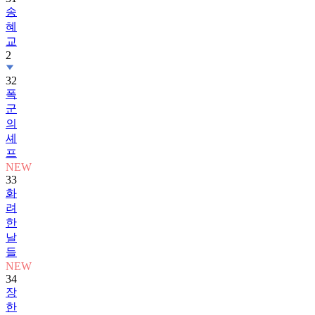
송
혜
교
2
32
폭
군
의
셰
프
NEW
33
화
려
한
날
들
NEW
34
장
한