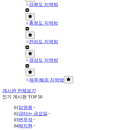
강원도 지역방
충청도 지역방
전라도 지역방
경상도 지역방
제주/해외 지역방
게시판 전체보기
인기 게시판 TOP 50
01
임영웅
02
금타는 금요일
03
변우석
04
박지현