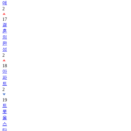
애
2
17
결
혼
의
완
성
2
18
아
파
트
2
19
트
롯
올
스
타