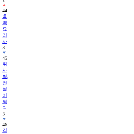
44
흑
백
요
리
사
3
45
취
사
병,
전
설
이
되
다
3
46
길