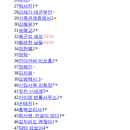
27
박서진
1
28
21세기 대군부인
29
가족관계증명서
2
30
김혜윤
3
31
송혜교
2
32
폭군의 셰프
NEW
33
화려한 날들
NEW
34
장한별
2
35
영탁
36
언더커버 미쓰홍
2
37
정해인
38
김지원
39
모범택시 3
40
신입사원 강회장
7
41
멋진 신세계
5
42
신이랑 법률사무소
2
43
손태진
1
44
흑백요리사
3
45
취사병, 전설이 되다
3
46
길치라도 괜찮아
1
47
닥터 섬보이
4