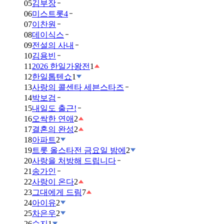
05
김부장
06
미스트롯4
07
이찬원
08
데이식스
09
전설의 사내
10
김용빈
11
2026 한일가왕전
1
12
한일톱텐쇼
1
13
사랑의 콜센타 세븐스타즈
14
박보검
15
내일도 출근!
16
오싹한 연애
2
17
결혼의 완성
2
18
아파트
2
19
트롯 올스타전 금요일 밤에
2
20
사랑을 처방해 드립니다
21
송가인
22
사랑이 온다
2
23
그대에게 드림
7
24
아이유
2
25
차은우
2
26
수지
1