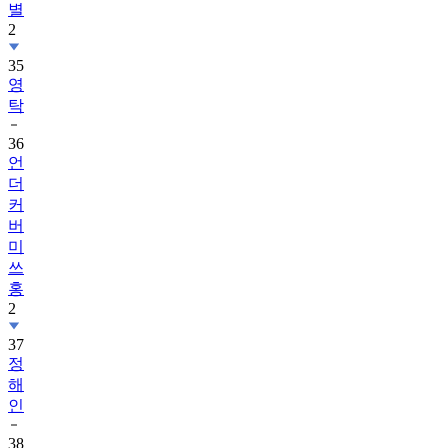
별
2
35
영
탁
36
언
더
커
버
미
쓰
홍
2
37
정
해
인
38