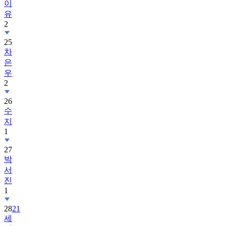
이
유
2
25
차
은
우
2
26
수
지
1
27
박
서
진
1
28
21
세