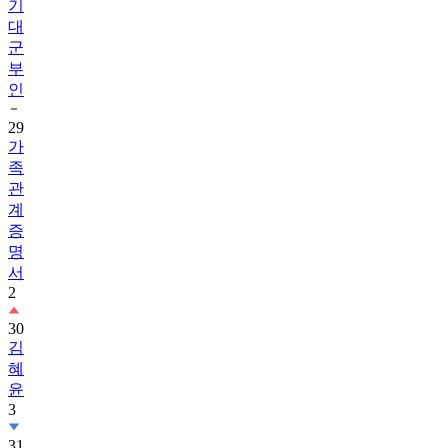
기
대
군
부
인
29
가
족
관
계
증
명
서
2
30
김
혜
윤
3
31