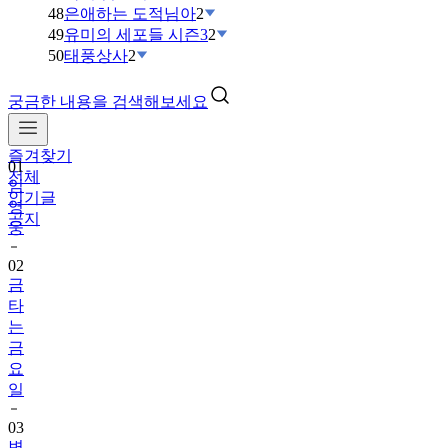
48
은애하는 도적님아
2
49
유미의 세포들 시즌3
2
50
태풍상사
2
궁금한 내용을 검색해보세요
즐겨찾기
01
전체
임
인기글
영
공지
웅
02
금
타
는
금
요
일
03
변