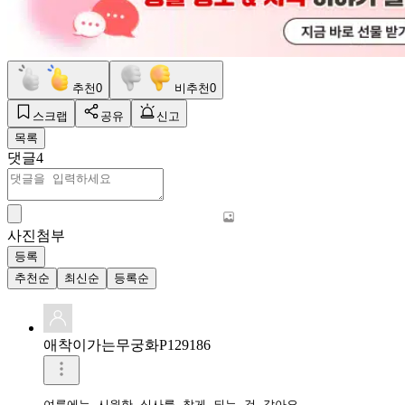
추천
0
비추천
0
스크랩
공유
신고
목록
댓글
4
사진첨부
등록
추천순
최신순
등록순
애착이가는무궁화P129186
여름에는 시원한 식사를 찾게 되는 것 같아요
