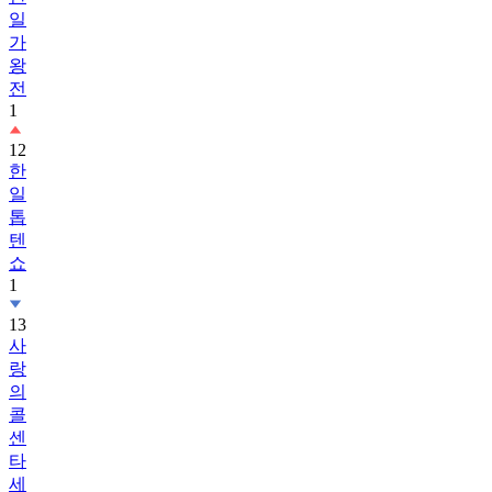
일
가
왕
전
1
12
한
일
톱
텐
쇼
1
13
사
랑
의
콜
센
타
세