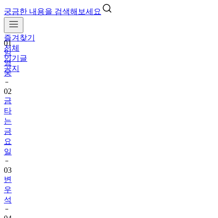
궁금한 내용을 검색해보세요
즐겨찾기
01
전체
임
인기글
영
공지
웅
02
금
타
는
금
요
일
03
변
우
석