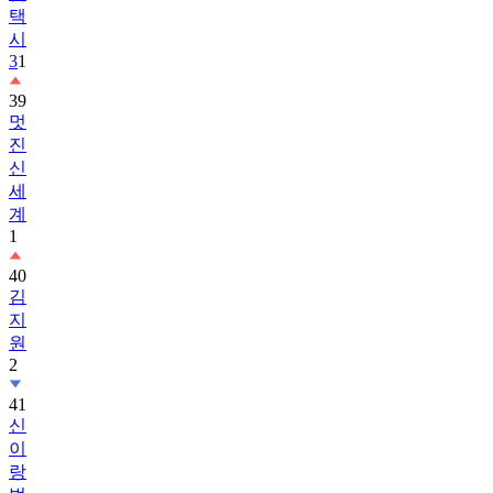
택
시
3
1
39
멋
진
신
세
계
1
40
김
지
원
2
41
신
이
랑