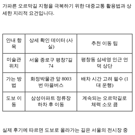
가파른 오르막길 지형을 극복하기 위한 대중교통 활용법과 상
세한 지리적 요건입니다.
안내 항
상세 확인 데이터 (사
추천 이동 팁
목
실)
미술관
평창동 삼세영 인근 언
서울 종로구 평창7길
위치
74
덕 상단
가는 방
화정박물관 앞 8003
배차 시간 고려 필수 (1
법
번 마을버스
대 운행)
도보 이
삼성아파트 정류장
계속되는 오르막길로
동
하차 후 이동
체력 소모 큼
실제 후기에 따르면 도보로 올라가는 길은 서울의 전시장 중