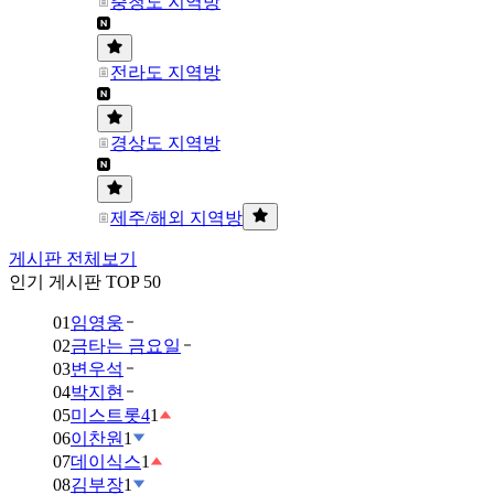
충청도 지역방
전라도 지역방
경상도 지역방
제주/해외 지역방
게시판 전체보기
인기 게시판 TOP 50
01
임영웅
02
금타는 금요일
03
변우석
04
박지현
05
미스트롯4
1
06
이찬원
1
07
데이식스
1
08
김부장
1