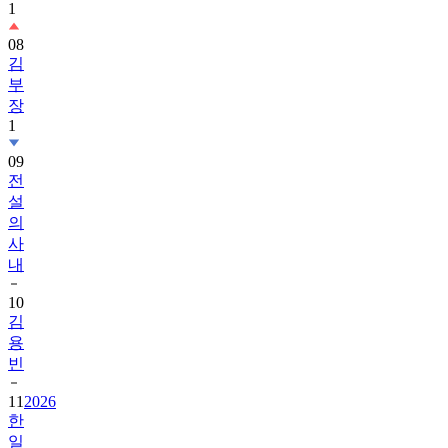
1
08
김
부
장
1
09
전
설
의
사
내
10
김
용
빈
11
2026
한
일