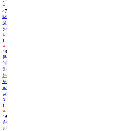
47
태
풍
상
사
1
48
은
애
하
는
도
적
님
아
1
49
손
빈