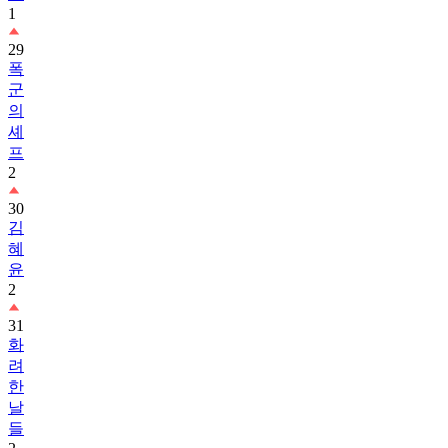
1
29
폭
군
의
셰
프
2
30
김
혜
윤
2
31
화
려
한
날
들