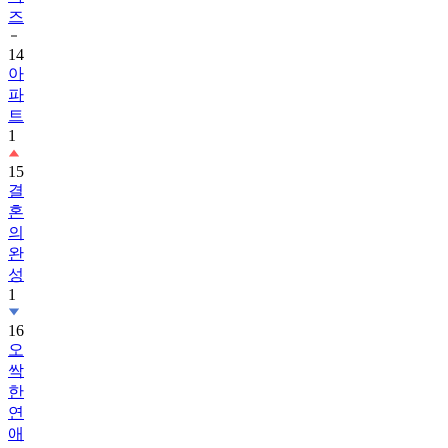
즈
14
아
파
트
1
15
결
혼
의
완
성
1
16
오
싹
한
연
애