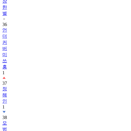
장
한
별
36
언
더
커
버
미
쓰
홍
1
37
정
해
인
1
38
모
범