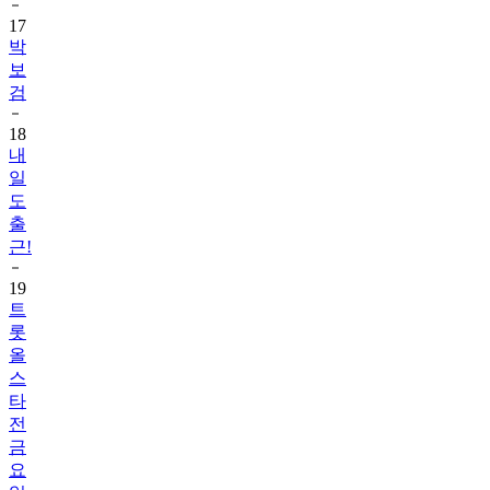
17
박
보
검
18
내
일
도
출
근!
19
트
롯
올
스
타
전
금
요