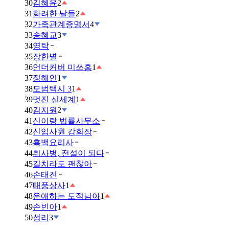
30
김혜윤
2
31
화려한 날들
2
32
가족관계증명서
4
33
송혜교
3
34
영탁
35
장한별
36
언더커버 미쓰홍
1
37
정해인
1
38
모범택시 3
1
39
멋진 신세계
1
40
김지원
2
41
신이랑 법률사무소
42
신입사원 강회장
43
흑백요리사
44
취사병, 전설이 되다
45
길치라도 괜찮아
46
손태진
47
태풍상사
1
48
은애하는 도적님아
1
49
손빈아
1
50
성리
3