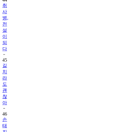
취
사
병,
전
설
이
되
다
45
길
치
라
도
괜
찮
아
46
손
태
진