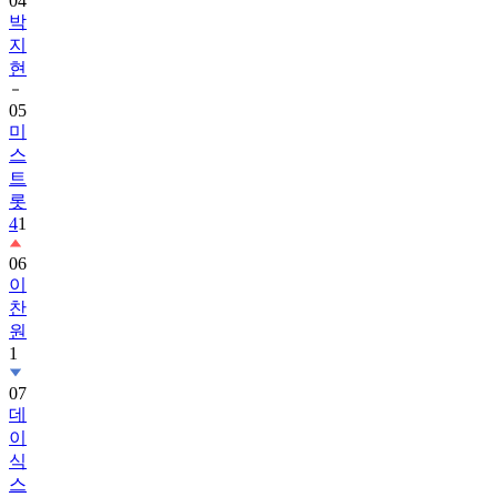
04
박
지
현
05
미
스
트
롯
4
1
06
이
찬
원
1
07
데
이
식
스