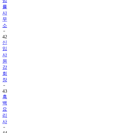
법
률
사
무
소
42
신
입
사
원
강
회
장
43
흑
백
요
리
사
44