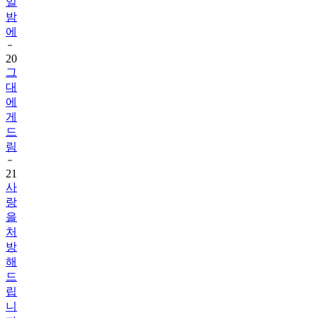
일
밤
에
20
그
대
에
게
드
림
21
사
랑
을
처
방
해
드
립
니