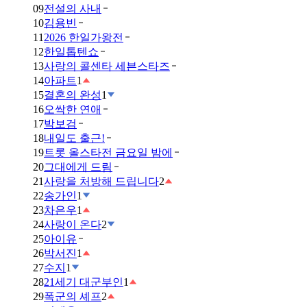
09
전설의 사내
10
김용빈
11
2026 한일가왕전
12
한일톱텐쇼
13
사랑의 콜센타 세븐스타즈
14
아파트
1
15
결혼의 완성
1
16
오싹한 연애
17
박보검
18
내일도 출근!
19
트롯 올스타전 금요일 밤에
20
그대에게 드림
21
사랑을 처방해 드립니다
2
22
송가인
1
23
차은우
1
24
사랑이 온다
2
25
아이유
26
박서진
1
27
수지
1
28
21세기 대군부인
1
29
폭군의 셰프
2