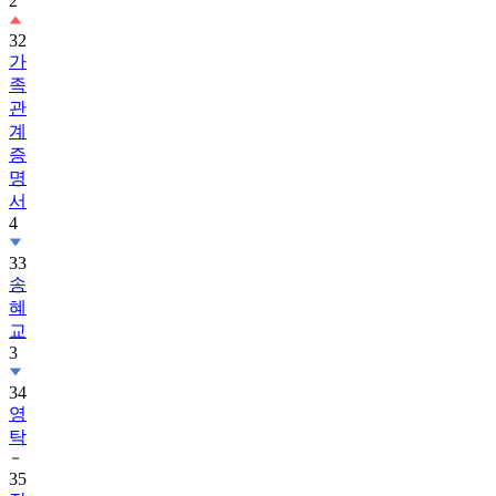
2
32
가
족
관
계
증
명
서
4
33
송
혜
교
3
34
영
탁
35