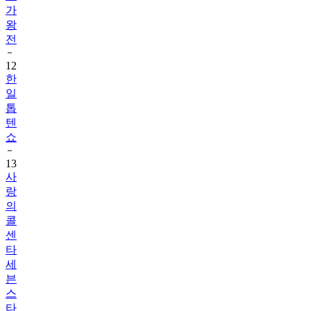
가
왕
전
12
한
일
톱
텐
쇼
13
사
랑
의
콜
센
타
세
븐
스
타