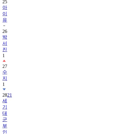
25
아
이
유
26
박
서
진
1
27
수
지
1
28
21
세
기
대
군
부
인