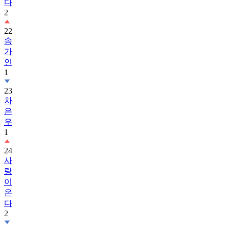
다
2
22
송
가
인
1
23
차
은
우
1
24
사
랑
이
온
다
2