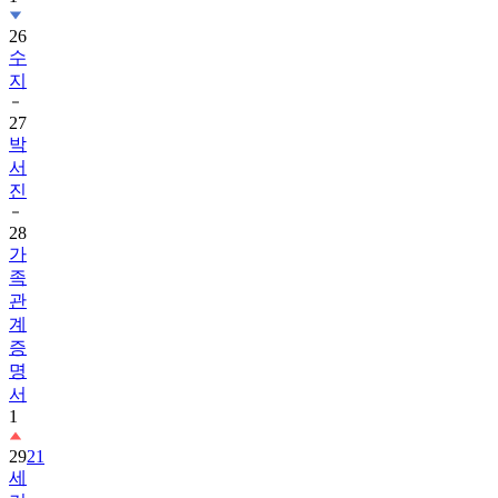
26
수
지
27
박
서
진
28
가
족
관
계
증
명
서
1
29
21
세