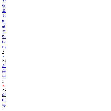
사
랑
을
처
방
해
드
립
니
다
2
24
차
은
우
1
25
아
이
유
1