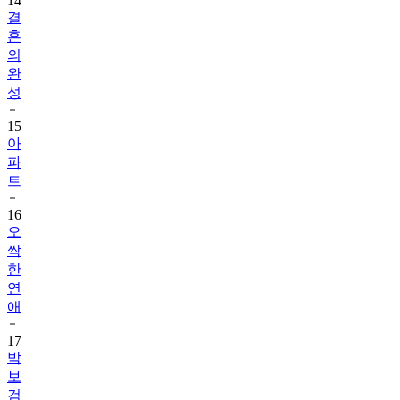
14
결
혼
의
완
성
15
아
파
트
16
오
싹
한
연
애
17
박
보
검