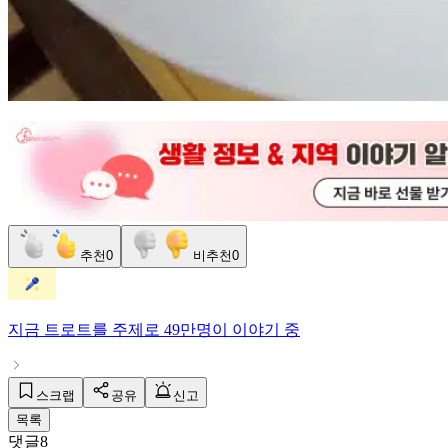
추천
0
비추천
0
지금
트로트
를 주제로
49만명
이 이야기 중
스크랩
공유
신고
목록
댓글
8