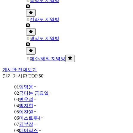
충청도 지역방
전라도 지역방
경상도 지역방
제주/해외 지역방
게시판 전체보기
인기 게시판 TOP 50
01
임영웅
02
금타는 금요일
03
변우석
04
박지현
05
이찬원
06
미스트롯4
07
김부장
08
데이식스