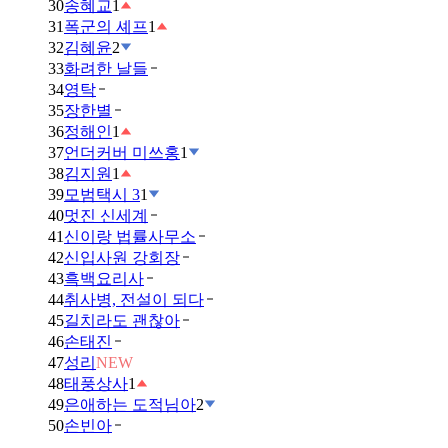
30
송혜교
1
31
폭군의 셰프
1
32
김혜윤
2
33
화려한 날들
34
영탁
35
장한별
36
정해인
1
37
언더커버 미쓰홍
1
38
김지원
1
39
모범택시 3
1
40
멋진 신세계
41
신이랑 법률사무소
42
신입사원 강회장
43
흑백요리사
44
취사병, 전설이 되다
45
길치라도 괜찮아
46
손태진
47
성리
NEW
48
태풍상사
1
49
은애하는 도적님아
2
50
손빈아