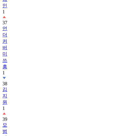
인
1
37
언
더
커
버
미
쓰
홍
1
38
김
지
원
1
39
모
범