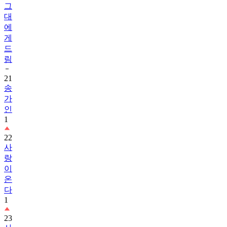
그
대
에
게
드
림
21
송
가
인
1
22
사
랑
이
온
다
1
23