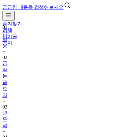
궁금한 내용을 검색해보세요
즐겨찾기
01
전체
임
인기글
영
공지
웅
02
금
타
는
금
요
일
03
변
우
석