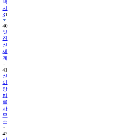
택
시
3
1
40
멋
진
신
세
계
41
신
이
랑
법
률
사
무
소
42
신