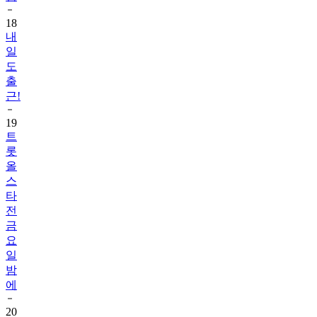
18
내
일
도
출
근!
19
트
롯
올
스
타
전
금
요
일
밤
에
20