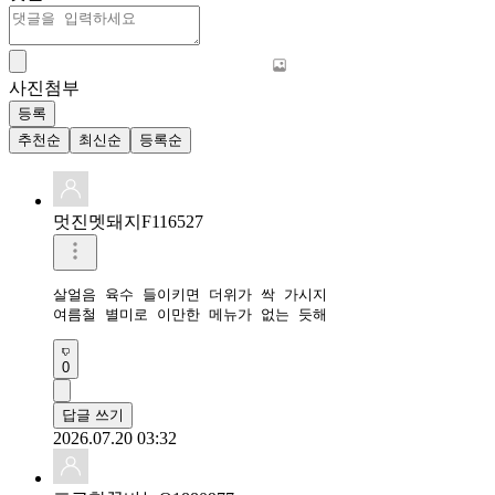
사진첨부
등록
추천순
최신순
등록순
멋진멧돼지F116527
살얼음 육수 들이키면 더위가 싹 가시지

여름철 별미로 이만한 메뉴가 없는 듯해
0
답글 쓰기
2026.07.20 03:32