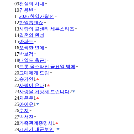
09
전설의 사내
10
김용빈
11
2026 한일가왕전
12
한일톱텐쇼
13
사랑의 콜센타 세븐스타즈
14
결혼의 완성
15
아파트
16
오싹한 연애
17
박보검
18
내일도 출근!
19
트롯 올스타전 금요일 밤에
20
그대에게 드림
21
송가인
1
22
사랑이 온다
1
23
사랑을 처방해 드립니다
2
24
차은우
1
25
아이유
1
26
수지
27
박서진
28
가족관계증명서
1
29
21세기 대군부인
1