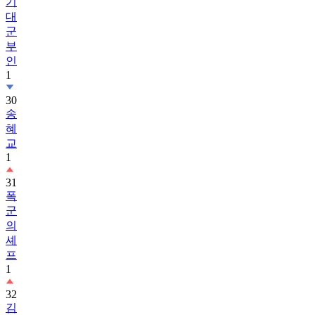
기
대
군
부
인
1
30
송
혜
교
1
31
폭
군
의
셰
프
1
32
김