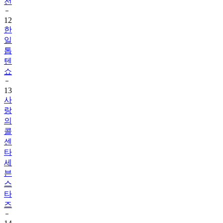
전
12
한
일
톱
텐
쇼
13
사
랑
의
콜
센
타
세
븐
스
타
즈