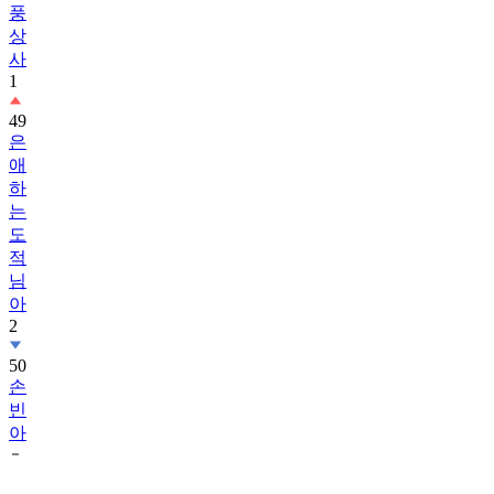
풍
상
사
1
49
은
애
하
는
도
적
님
아
2
50
손
빈
아