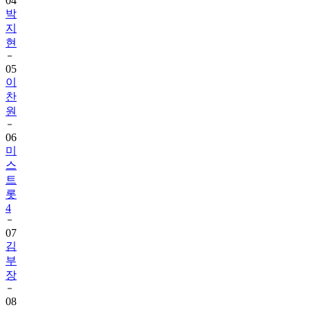
04
박
지
현
05
이
찬
원
06
미
스
트
롯
4
07
김
부
장
08