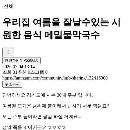
[
전체
]
우리집 여름을 잘날수있는 시
원한 음식 메밀물막국수
편안한키위P229650
2026.07.04 13:14
조회
31
추천
0
스크랩
0
https://fanmaum.com/community/info-sharing/132416000
주소복사
안녕하세요 경기도에 사는 30대 주부 입니다.
여름철 뜨거운 날씨에 불아래서 밥하기 너무 힘들죠?
모든 주부 들이라면 공감 하실 거에요...
정말 죽을 맛이거든요 ㅎㅎㅎㅎ