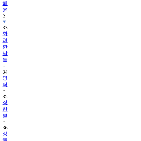
혜
윤
2
33
화
려
한
날
들
34
영
탁
35
장
한
별
36
정
해