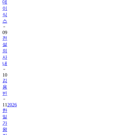
데
이
식
스
09
전
설
의
사
내
10
김
용
빈
11
2026
한
일
가
왕