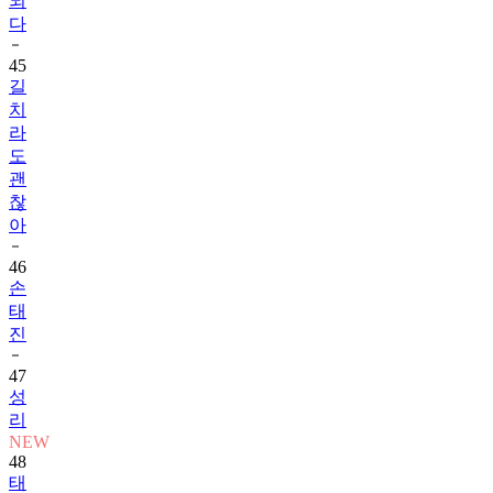
되
다
45
길
치
라
도
괜
찮
아
46
손
태
진
47
성
리
NEW
48
태