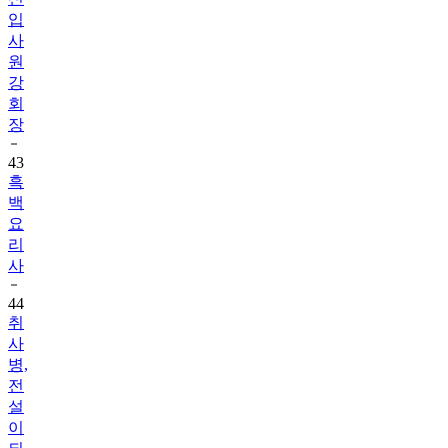
입
사
원
강
회
장
43
흑
백
요
리
사
44
취
사
병,
전
설
이