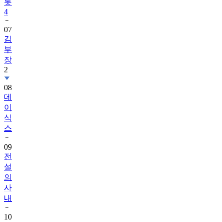
롯
4
07
김
부
장
2
08
데
이
식
스
09
전
설
의
사
내
10