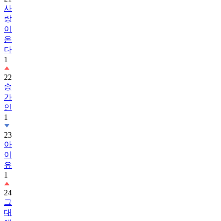
사
랑
이
온
다
1
22
송
가
인
1
23
아
이
유
1
24
그
대