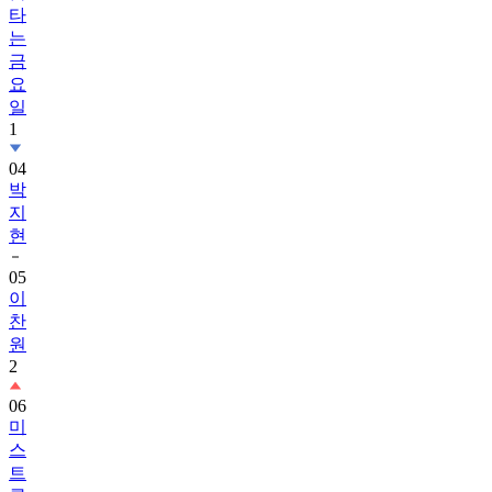
타
는
금
요
일
1
04
박
지
현
05
이
찬
원
2
06
미
스
트