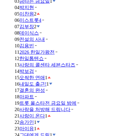
03
금타는 금요일
1
04
박지현
05
이찬원
2
06
미스트롯4
07
김부장
2
08
데이식스
09
전설의 사내
10
김용빈
11
2026 한일가왕전
12
한일톱텐쇼
13
사랑의 콜센타 세븐스타즈
14
박보검
15
오싹한 연애
1
16
내일도 출근!
1
17
결혼의 완성
18
아파트
19
트롯 올스타전 금요일 밤에
20
사랑을 처방해 드립니다
21
사랑이 온다
1
22
송가인
1
23
아이유
1
24
그대에게 드림
1