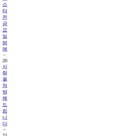
스
타
전
금
요
일
밤
에
20
사
랑
을
처
방
해
드
립
니
다
21