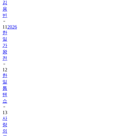
김
용
빈
11
2026
한
일
가
왕
전
12
한
일
톱
텐
쇼
13
사
랑
의