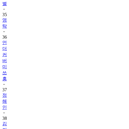
별
35
영
탁
36
언
더
커
버
미
쓰
홍
37
정
해
인
38
김