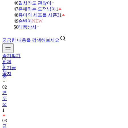
46
길치라도 괜찮아
47
은애하는 도적님아
1
48
유미의 세포들 시즌3
1
49
손빈아
NEW
50
태풍상사
궁금한 내용을 검색해보세요
즐겨찾기
01
전체
임
인기글
영
공지
웅
02
변
우
석
1
03
금