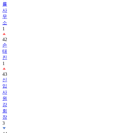
률
사
무
소
1
42
손
태
진
1
43
신
입
사
원
강
회
장
3