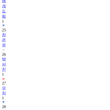
에
게
드
림
1
25
차
은
우
26
박
서
진
1
27
수
지
1
28