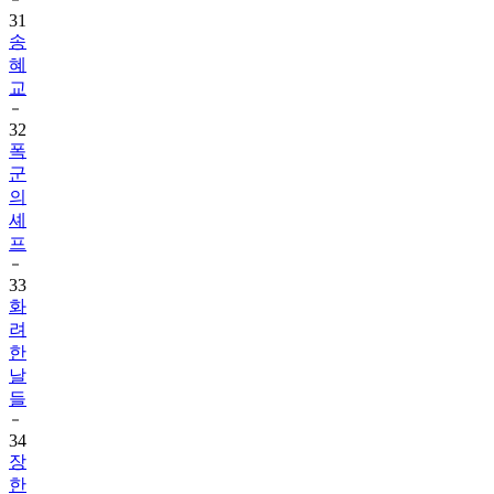
31
송
혜
교
32
폭
군
의
셰
프
33
화
려
한
날
들
34
장
한