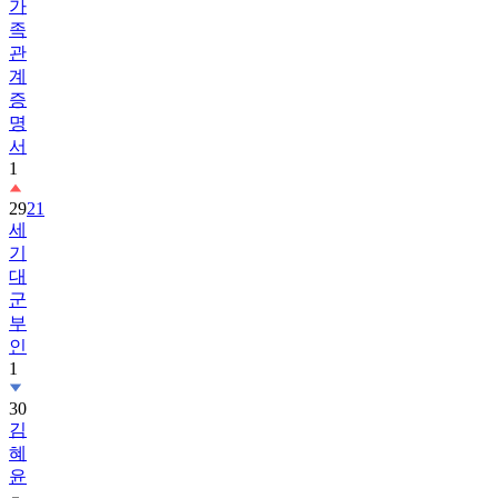
가
족
관
계
증
명
서
1
29
21
세
기
대
군
부
인
1
30
김
혜
윤