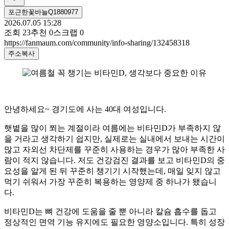
포근한꽃바늘Q1880977
2026.07.05 15:28
조회
23
추천
0
스크랩
0
https://fanmaum.com/community/info-sharing/132458318
주소복사
안녕하세요
~
경기도에 사는
40
대 여성입니다
.
햇볕을 많이 쬐는 계절이라 여름에는 비타민
D
가 부족하지 않
을 거라고 생각하기 쉽지만
,
실제로는 실내에서 보내는 시간이
많고 자외선 차단제를 꾸준히 사용하는 경우가 많아 부족한 사
람이 적지 않습니다
.
저도 건강검진 결과를 보고 비타민
D
의 중
요성을 알게 된 뒤 꾸준히 챙기기 시작했는데
,
매일 잊지 않고
먹기 쉬워서 가장 꾸준히 복용하는 영양제 중 하나가 됐습니
다
.
비타민
D
는 뼈 건강에 도움을 줄 뿐 아니라 칼슘 흡수를 돕고
정상적인 면역 기능 유지에도 필요한 영양소입니다
.
특히 성장