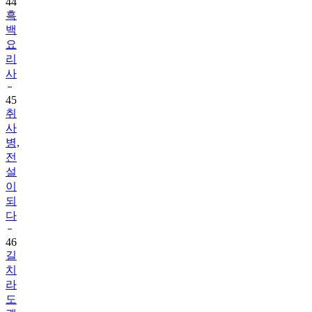
44
흑
백
요
리
사
45
취
사
병,
전
설
이
되
다
46
길
치
라
도