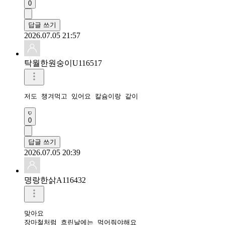
0
답글 쓰기
2026.07.05 21:57
탁월한원숭이U116517
저도 챙겨먹고 있어요 칼슘이랑 같이
0
답글 쓰기
2026.07.05 20:39
명랑한삵A116432
맞아요

장마철처럼 흐린날에는 먹어줘야해요 