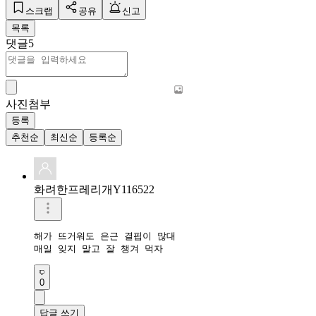
스크랩
공유
신고
목록
댓글
5
사진첨부
등록
추천순
최신순
등록순
화려한프레리개Y116522
해가 뜨거워도 은근 결핍이 많대

매일 잊지 말고 잘 챙겨 먹자
0
답글 쓰기