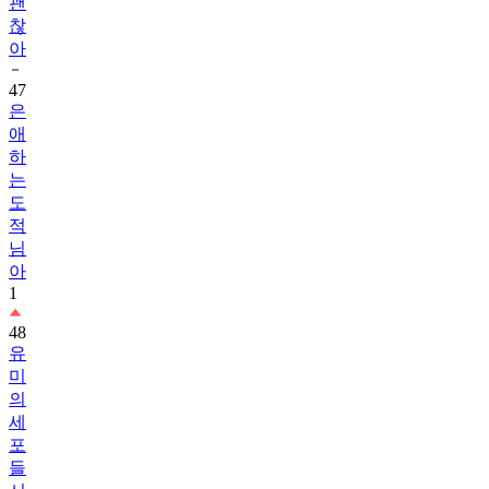
괜
찮
아
47
은
애
하
는
도
적
님
아
1
48
유
미
의
세
포
들