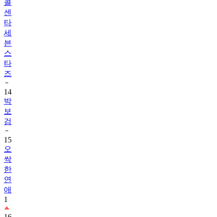
콜
센
타
세
븐
스
타
즈
14
박
보
검
15
오
싹
한
연
애
1
16