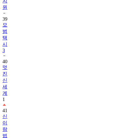
지
원
39
모
범
택
시
3
40
멋
진
신
세
계
1
41
신
이
랑
법