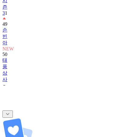
시
즌
3
1
49
손
빈
아
NEW
50
태
풍
상
사