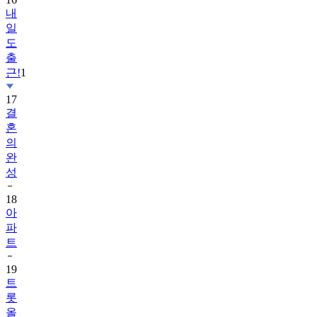
내
일
도
출
근!
1
17
결
혼
의
완
성
18
아
파
트
19
트
롯
올