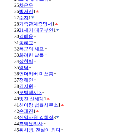
25
차은우
26
박서진
1
27
수지
1
28
가족관계증명서
1
29
21세기 대군부인
1
30
김혜윤
31
송혜교
32
폭군의 셰프
33
화려한 날들
34
장한별
35
영탁
36
언더커버 미쓰홍
37
정해인
38
김지원
39
모범택시 3
40
멋진 신세계
1
41
신이랑 법률사무소
1
42
손태진
1
43
신입사원 강회장
3
44
흑백요리사
45
취사병, 전설이 되다