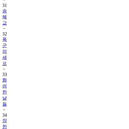
31
송
혜
교
32
폭
군
의
셰
프
33
화
려
한
날
들
34
장
한