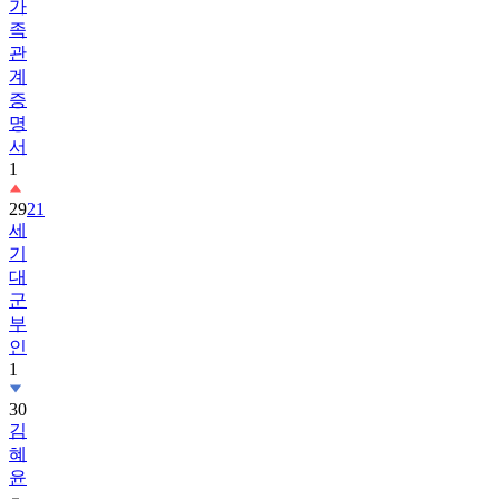
가
족
관
계
증
명
서
1
29
21
세
기
대
군
부
인
1
30
김
혜
윤