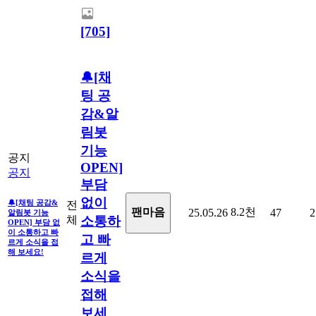
[705]
🔔[채
팅 공
감&알
림봇
기능
공지
OPEN]
공지
부담
없이
🔔[채팅 공감&
전
8.2천
팬마음
25.05.26
47
2
알림봇 기능
체
소통하
OPEN] 부담 없
이 소통하고 빠
고 빠
르게 소식을 접
해 보세요!
르게
소식을
접해
보세