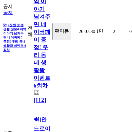
역 이
공지
야기
공지
남겨주
면 네
💡[2천원 증정]
전
생활 정보&지역
1만
팬마음ㅤ
26.07.30
2
0
이버페
이야기 남겨주
체
면 네이버페이
이 증
증정! 우리 동네
생활왕 이벤트 6
정! 우
회차
리 동
네 생
활왕
이벤트
6회차
[112]
🔊[안
드로이