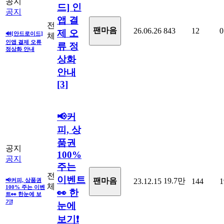
공지
드] 인
공지
앱 결
전
팬마음ㅤ
26.06.26
843
12
0
제 오
🔊[안드로이드]
체
인앱 결제 오류
류 정
정상화 안내
상화
안내
[3]
📢커
피, 상
품권
공지
100%
공지
주는
전
이벤트
19.7만
팬마음
📢커피, 상품권
23.12.15
144
1
체
100% 주는 이벤
👀 한
트👀 한눈에 보
기❗
눈에
보기❗