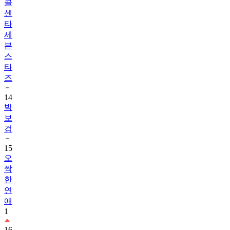
콜
센
타
세
븐
스
타
즈
14
박
보
검
15
오
싹
한
연
애
1
16