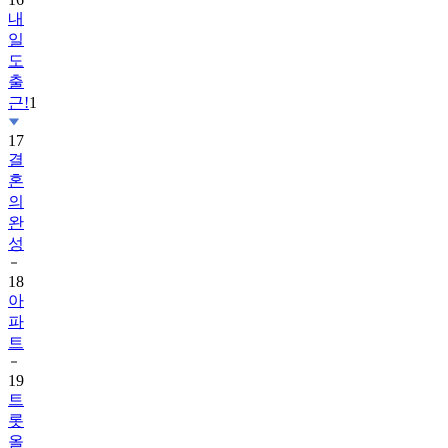
내
일
도
출
근!
1
17
결
혼
의
완
성
18
아
파
트
19
트
롯
올