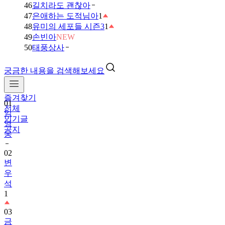
46
길치라도 괜찮아
47
은애하는 도적님아
1
48
유미의 세포들 시즌3
1
49
손빈아
NEW
50
태풍상사
궁금한 내용을 검색해보세요
즐겨찾기
01
전체
임
인기글
영
공지
웅
02
변
우
석
1
03
금