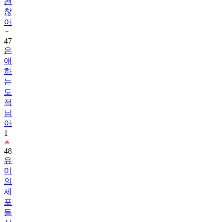
괜
찮
아
47
은
애
하
는
도
적
님
아
1
48
유
미
의
세
포
들