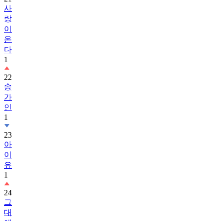
사
랑
이
온
다
1
22
송
가
인
1
23
아
이
유
1
24
그
대