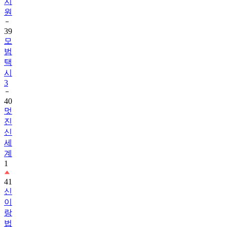
지
원
39
모
범
택
시
3
40
멋
진
신
세
계
1
41
신
이
랑
법