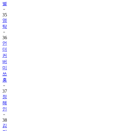
별
35
영
탁
36
언
더
커
버
미
쓰
홍
37
정
해
인
38
김