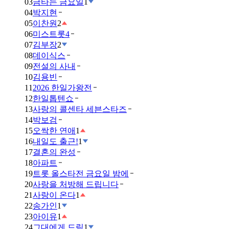
03
금타는 금요일
1
04
박지현
05
이찬원
2
06
미스트롯4
07
김부장
2
08
데이식스
09
전설의 사내
10
김용빈
11
2026 한일가왕전
12
한일톱텐쇼
13
사랑의 콜센타 세븐스타즈
14
박보검
15
오싹한 연애
1
16
내일도 출근!
1
17
결혼의 완성
18
아파트
19
트롯 올스타전 금요일 밤에
20
사랑을 처방해 드립니다
21
사랑이 온다
1
22
송가인
1
23
아이유
1
24
그대에게 드림
1