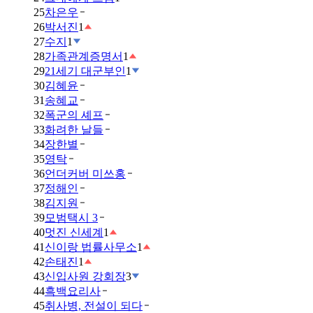
25
차은우
26
박서진
1
27
수지
1
28
가족관계증명서
1
29
21세기 대군부인
1
30
김혜윤
31
송혜교
32
폭군의 셰프
33
화려한 날들
34
장한별
35
영탁
36
언더커버 미쓰홍
37
정해인
38
김지원
39
모범택시 3
40
멋진 신세계
1
41
신이랑 법률사무소
1
42
손태진
1
43
신입사원 강회장
3
44
흑백요리사
45
취사병, 전설이 되다