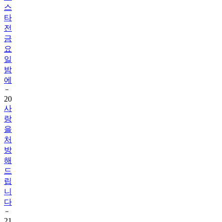
스
타
전
금
요
일
밤
에
20
사
랑
을
처
방
해
드
립
니
다
21