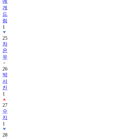
에
게
드
림
1
25
차
은
우
26
박
서
진
1
27
수
지
1
28