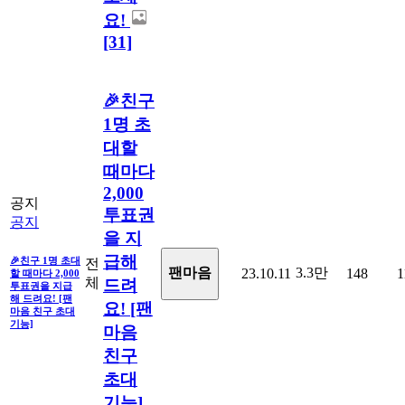
요!
[31]
🎉친구
1명 초
대할
때마다
2,000
공지
투표권
공지
을 지
급해
🎉친구 1명 초대
전
3.3만
팬마음
23.10.11
148
1
할 때마다 2,000
체
드려
투표권을 지급
해 드려요! [팬
요! [팬
마음 친구 초대
기능]
마음
친구
초대
기능]