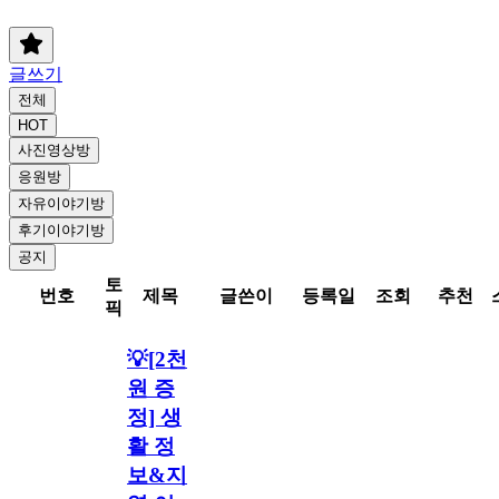
글쓰기
전체
HOT
사진영상방
응원방
자유이야기방
후기이야기방
공지
토
번호
제목
글쓴이
등록일
조회
추천
픽
💡[2천
원 증
정] 생
활 정
보&지