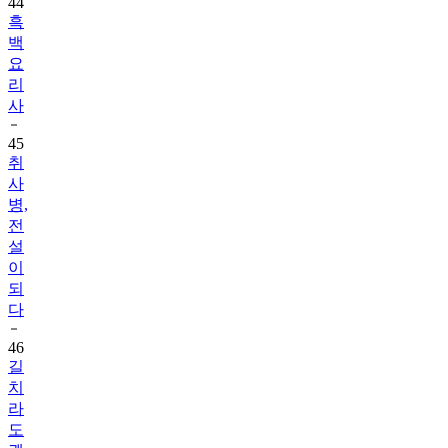
44
흑
백
요
리
사
45
취
사
병,
전
설
이
되
다
46
길
치
라
도