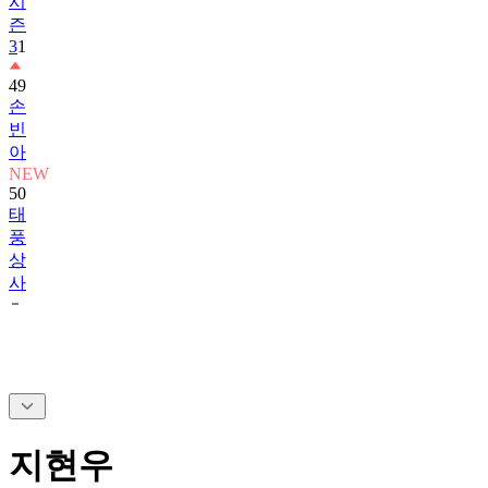
시
즌
3
1
49
손
빈
아
NEW
50
태
풍
상
사
지현우