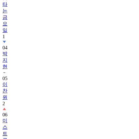
타
는
금
요
일
1
04
박
지
현
05
이
찬
원
2
06
미
스
트