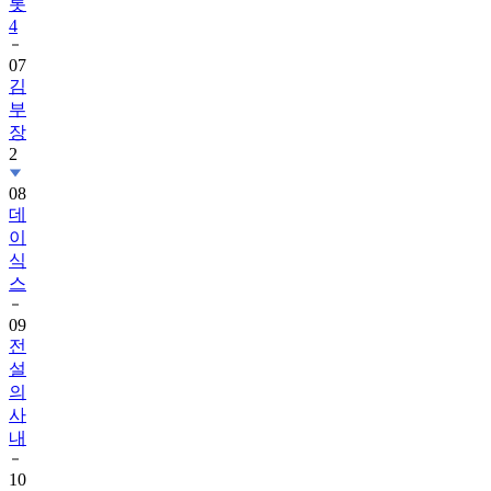
롯
4
07
김
부
장
2
08
데
이
식
스
09
전
설
의
사
내
10