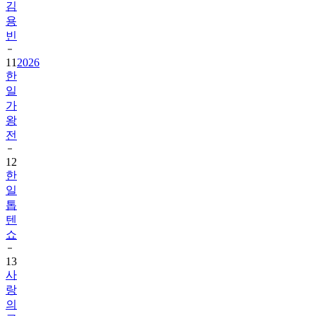
김
용
빈
11
2026
한
일
가
왕
전
12
한
일
톱
텐
쇼
13
사
랑
의