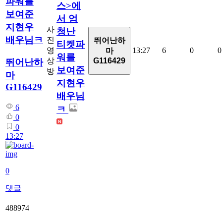
파워를
스>에
보여준
서 엄
지현우
사
청난
배우님ㅋ
진
뛰어난하
티켓파
영
13:27
6
0
0
마
워를
상
G116429
뛰어난하
보여준
방
마
지현우
G116429
배우님
6
ㅋ
0
0
13:27
0
댓글
488974