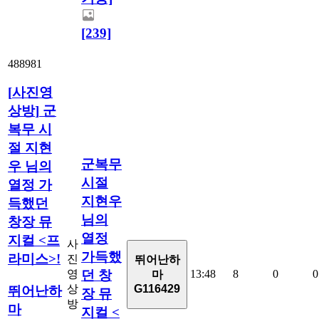
[239]
488981
[
사진영
상방
]
군
복무 시
절 지현
군복무
우 님의
시절
열정 가
지현우
득했던
님의
창장 뮤
열정
지컬 <프
사
가득했
라미스>!
진
뛰어난하
영
13:48
8
0
0
던 창
마
상
G116429
뛰어난하
장 뮤
방
마
지컬 <