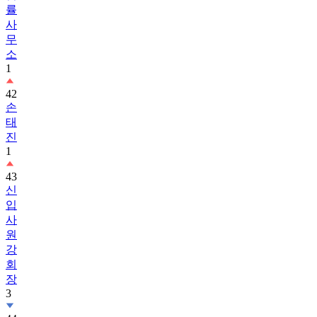
률
사
무
소
1
42
손
태
진
1
43
신
입
사
원
강
회
장
3