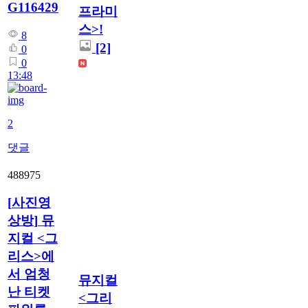
G116429
프라미
스>!
8
[2]
0
0
13:48
2
댓글
488975
[
사진영
상방
]
뮤
지컬 <그
리스>에
서 엄청
뮤지컬
난 티켓
<그리