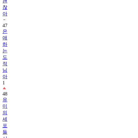
괜
찮
아
47
은
애
하
는
도
적
님
아
1
48
유
미
의
세
포
들