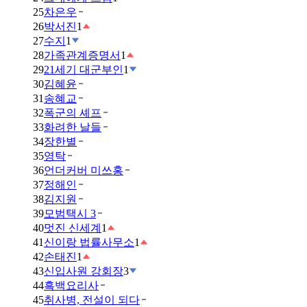
25
차은우
26
박서진
1
27
수지
1
28
가족관계증명서
1
29
21세기 대군부인
1
30
김혜윤
31
송혜교
32
폭군의 셰프
33
화려한 날들
34
장한별
35
영탁
36
언더커버 미쓰홍
37
정해인
38
김지원
39
모범택시 3
40
멋진 신세계
1
41
신이랑 법률사무소
1
42
손태진
1
43
신입사원 강회장
3
44
흑백요리사
45
취사병, 전설이 되다