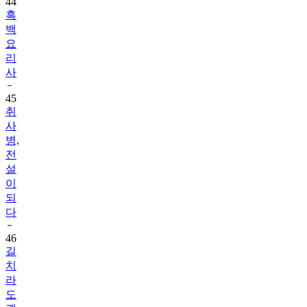
44
흑
백
요
리
사
45
취
사
병,
전
설
이
되
다
46
길
치
라
도