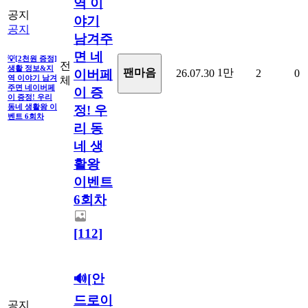
역 이
공지
야기
공지
남겨주
면 네
💡[2천원 증정]
전
생활 정보&지
1만
팬마음ㅤ
26.07.30
2
0
이버페
역 이야기 남겨
체
주면 네이버페
이 증
이 증정! 우리
동네 생활왕 이
정! 우
벤트 6회차
리 동
네 생
활왕
이벤트
6회차
[112]
🔊[안
드로이
공지