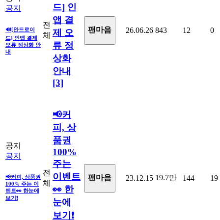
드] 인
공지
앱 결
전
팬마음ㅤ
26.06.26
843
12
0
🔊[안드로이
제 오
체
드] 인앱 결제
류 정
오류 정상화 안
내
상화
안내
[3]
📢커
피, 상
품권
공지
100%
공지
주는
전
이벤트
19.7만
팬마음
📢커피, 상품권
23.12.15
144
19
체
100% 주는 이
👀 한
벤트👀 한눈에
보기❗
눈에
보기❗