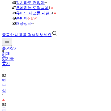
46
길치라도 괜찮아
47
은애하는 도적님아
1
48
유미의 세포들 시즌3
1
49
손빈아
NEW
50
태풍상사
궁금한 내용을 검색해보세요
즐겨찾기
01
전체
임
인기글
영
공지
웅
02
변
우
석
1
03
금