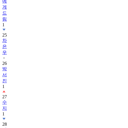
에
게
드
림
1
25
차
은
우
26
박
서
진
1
27
수
지
1
28