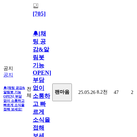
[705]
🔔[채
팅 공
감&알
림봇
기능
공지
OPEN]
공지
부담
없이
🔔[채팅 공감&
전
8.2천
팬마음
25.05.26
47
2
알림봇 기능
체
소통하
OPEN] 부담
없이 소통하고
고 빠
빠르게 소식을
접해 보세요!
르게
소식을
접해
보세