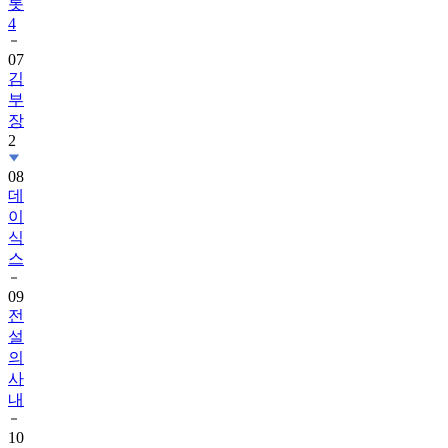
롯
4
07
김
부
장
2
08
데
이
식
스
09
전
설
의
사
내
10