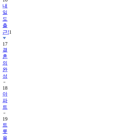
내
일
도
출
근!
1
17
결
혼
의
완
성
18
아
파
트
19
트
롯
올