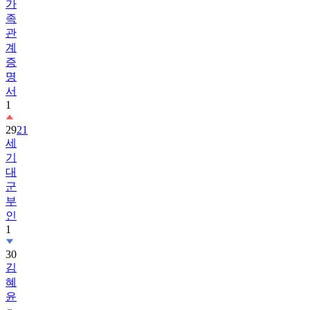
가
족
관
계
증
명
서
1
29
21
세
기
대
군
부
인
1
30
김
혜
윤