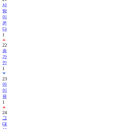
사
랑
이
온
다
1
22
송
가
인
1
23
아
이
유
1
24
그
대