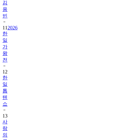
김
용
빈
11
2026
한
일
가
왕
전
12
한
일
톱
텐
쇼
13
사
랑
의