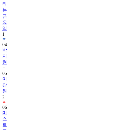
타
는
금
요
일
1
04
박
지
현
05
이
찬
원
2
06
미
스
트