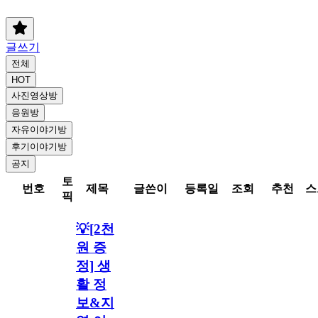
글쓰기
전체
HOT
사진영상방
응원방
자유이야기방
후기이야기방
공지
토
번호
제목
글쓴이
등록일
조회
추천
스
픽
💡[2천
원 증
정] 생
활 정
보&지