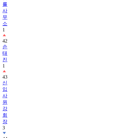
률
사
무
소
1
42
손
태
진
1
43
신
입
사
원
강
회
장
3