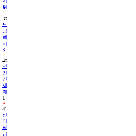
지
원
39
모
범
택
시
3
40
멋
진
신
세
계
1
41
신
이
랑
법