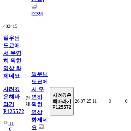
[239]
482415
일우님
도쿄에
서 우연
히 찍힌
영상 화
일우님
제네요
도쿄에
사려깊
서 우
사려깊은
은해바
연히
전
26.07.25
11
0
0
해바라기
라기
체
찍힌
P125572
P125572
영상
화제네
11
요
0