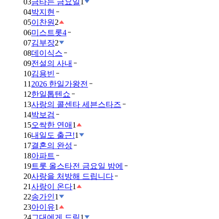
03
금타는 금요일
1
04
박지현
05
이찬원
2
06
미스트롯4
07
김부장
2
08
데이식스
09
전설의 사내
10
김용빈
11
2026 한일가왕전
12
한일톱텐쇼
13
사랑의 콜센타 세븐스타즈
14
박보검
15
오싹한 연애
1
16
내일도 출근!
1
17
결혼의 완성
18
아파트
19
트롯 올스타전 금요일 밤에
20
사랑을 처방해 드립니다
21
사랑이 온다
1
22
송가인
1
23
아이유
1
24
그대에게 드림
1