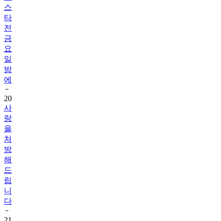
스
타
전
금
요
일
밤
에
20
사
랑
을
처
방
해
드
립
니
다
21