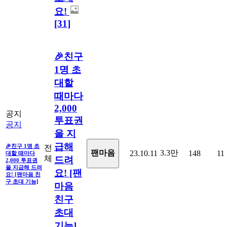
요!
[31]
🎉친구
1명 초
대할
때마다
2,000
공지
투표권
공지
을 지
급해
🎉친구 1명 초
전
3.3만
팬마음
23.10.11
148
11
대할 때마다
체
드려
2,000 투표권
을 지급해 드려
요! [팬
요! [팬마음 친
구 초대 기능]
마음
친구
초대
기능]