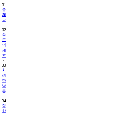
31
송
혜
교
32
폭
군
의
셰
프
33
화
려
한
날
들
34
장
한