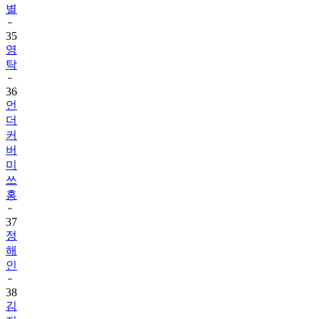
별
35
영
탁
36
언
더
커
버
미
쓰
홍
37
정
해
인
38
김