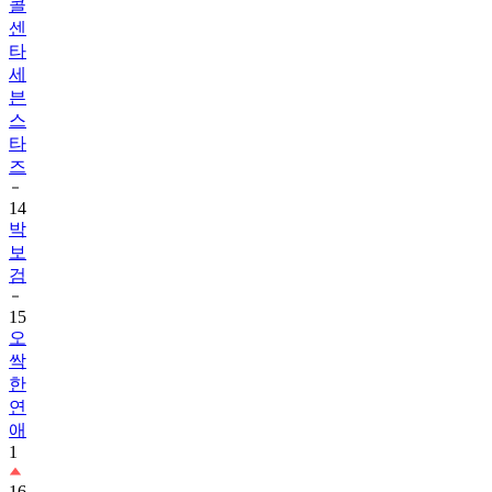
콜
센
타
세
븐
스
타
즈
14
박
보
검
15
오
싹
한
연
애
1
16