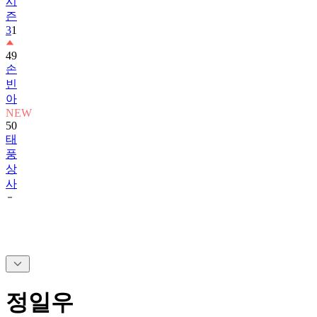
시
즌
3
1
49
손
빈
아
NEW
50
태
풍
상
사
정일우