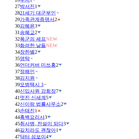
27
박서진
1
28
21세기 대군부인
29
가족관계증명서
2
30
김혜윤
3
31
송혜교
2
32
폭군의 셰프
NEW
33
화려한 날들
NEW
34
장한별
2
35
영탁
36
언더커버 미쓰홍
2
37
정해인
38
김지원
39
모범택시 3
40
신입사원 강회장
7
41
멋진 신세계
5
42
신이랑 법률사무소
2
43
손태진
1
44
흑백요리사
3
45
취사병, 전설이 되다
3
46
길치라도 괜찮아
1
47
닥터 섬보이
4