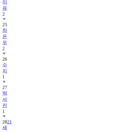
이
유
2
25
차
은
우
2
26
수
지
1
27
박
서
진
1
28
21
세