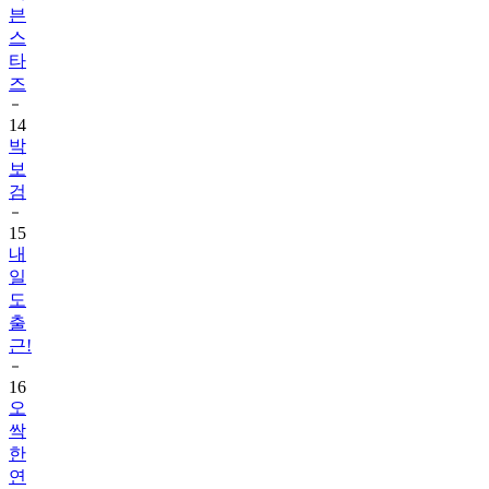
븐
스
타
즈
14
박
보
검
15
내
일
도
출
근!
16
오
싹
한
연