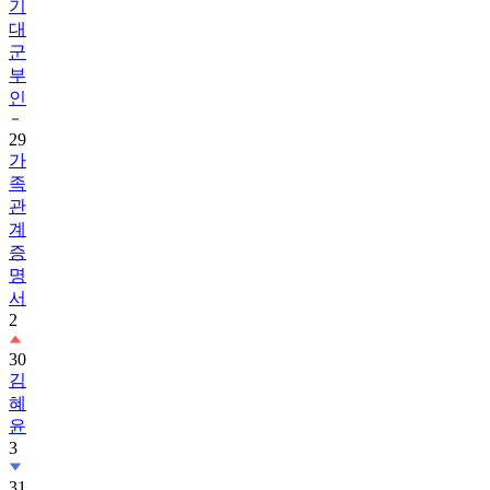
기
대
군
부
인
29
가
족
관
계
증
명
서
2
30
김
혜
윤
3
31