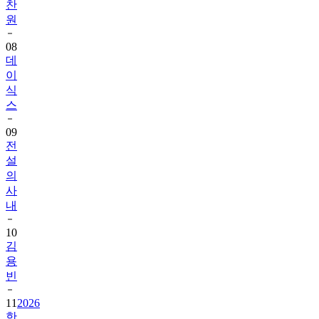
찬
원
08
데
이
식
스
09
전
설
의
사
내
10
김
용
빈
11
2026
한