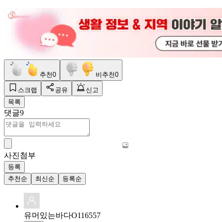
추천
0
비추천
0
스크랩
공유
신고
목록
댓글
9
사진첨부
등록
추천순
최신순
등록순
유머있는바다O116557