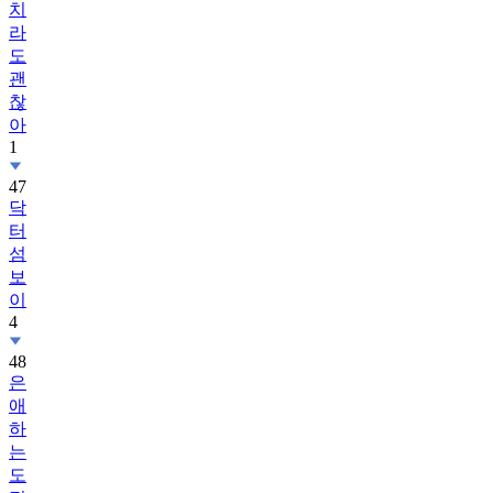
치
라
도
괜
찮
아
1
47
닥
터
섬
보
이
4
48
은
애
하
는
도