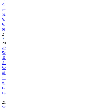
전
금
요
일
밤
에
2
20
사
랑
을
처
방
해
드
립
니
다
21
송