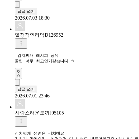
답글 쓰기
2026.07.03 18:30
열정적인라임D126952
 김치찌개 레시피 공유

꿀팁 너무 최고인거같습니다 ㅎ 
0
답글 쓰기
2026.07.01 23:46
사랑스러운토끼J95105
김치찌개 생명은 김치예요ㆍ

김치가 맛없으면  이것저것 다 넣어도 별루더라구요ㆍ레시피대