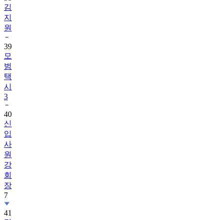
김
지
원
39
모
범
택
시
3
40
신
입
사
원
강
회
장
7
41