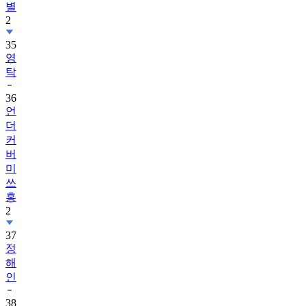
별
2
35
영
탁
36
언
더
커
버
미
쓰
홍
2
37
정
해
인
38