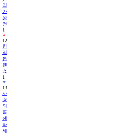
일
가
왕
전
1
12
한
일
톱
텐
쇼
1
13
사
랑
의
콜
센
타
세