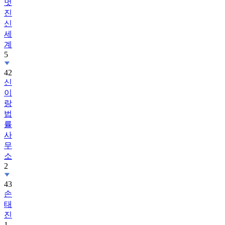
멋
진
신
세
계
5
42
신
이
랑
법
률
사
무
소
2
43
손
태
진
1