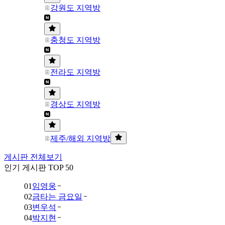
강원도 지역방
충청도 지역방
전라도 지역방
경상도 지역방
제주/해외 지역방
게시판 전체보기
인기 게시판 TOP 50
01
임영웅
02
금타는 금요일
03
변우석
04
박지현