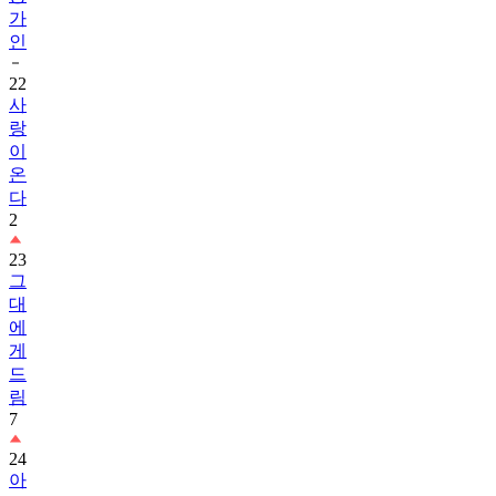
가
인
22
사
랑
이
온
다
2
23
그
대
에
게
드
림
7
24
아