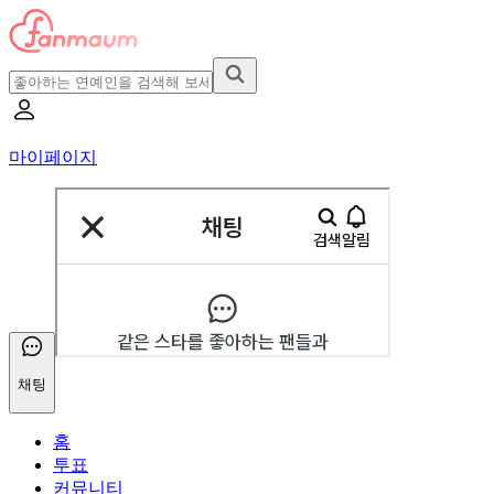
마이페이지
채팅
홈
투표
커뮤니티