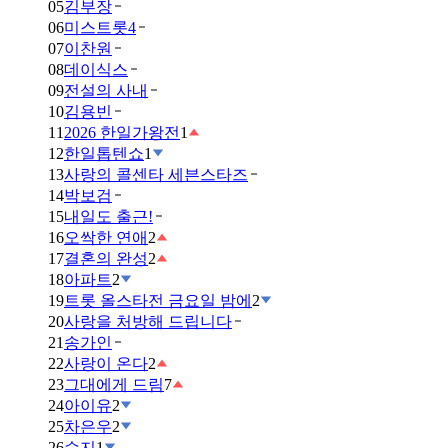
05
김부장
06
미스트롯4
07
이찬원
08
데이식스
09
전설의 사내
10
김용빈
11
2026 한일가왕전
1
12
한일톱텐쇼
1
13
사랑의 콜센타 세븐스타즈
14
박보검
15
내일도 출근!
16
오싹한 연애
2
17
결혼의 완성
2
18
아파트
2
19
트롯 올스타전 금요일 밤에
2
20
사랑을 처방해 드립니다
21
송가인
22
사랑이 온다
2
23
그대에게 드림
7
24
아이유
2
25
차은우
2
26
수지
1