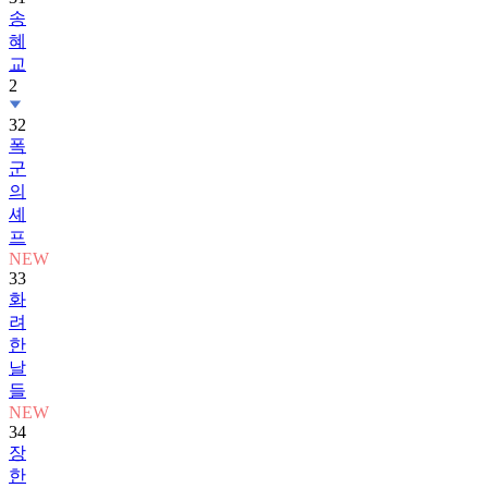
송
혜
교
2
32
폭
군
의
셰
프
NEW
33
화
려
한
날
들
NEW
34
장
한