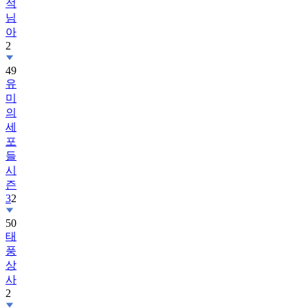
적
님
아
2
49
유
미
의
세
포
들
시
즌
3
2
50
태
풍
상
사
2