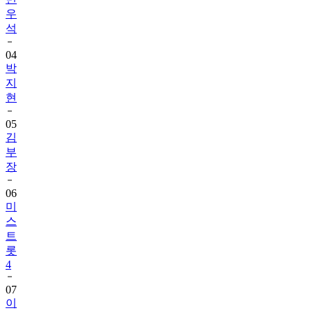
우
석
04
박
지
현
05
김
부
장
06
미
스
트
롯
4
07
이