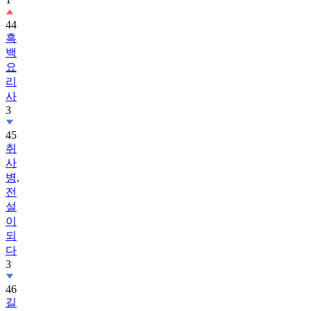
44
흑
백
요
리
사
3
45
취
사
병,
전
설
이
되
다
3
46
길