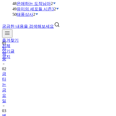
48
은애하는 도적님아
2
49
유미의 세포들 시즌3
2
50
태풍상사
2
궁금한 내용을 검색해보세요
즐겨찾기
01
전체
임
인기글
영
공지
웅
02
금
타
는
금
요
일
03
변