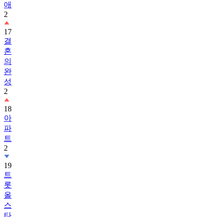
애
2
17
결
혼
의
완
성
2
18
아
파
트
2
19
트
롯
올
스
타