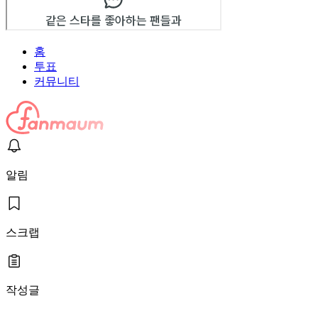
홈
투표
커뮤니티
알림
스크랩
작성글