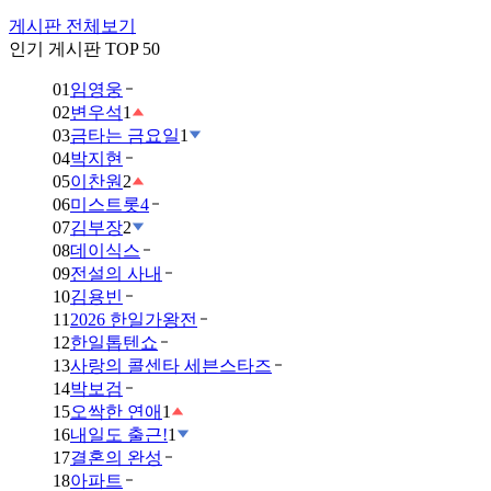
게시판 전체보기
인기 게시판 TOP 50
01
임영웅
02
변우석
1
03
금타는 금요일
1
04
박지현
05
이찬원
2
06
미스트롯4
07
김부장
2
08
데이식스
09
전설의 사내
10
김용빈
11
2026 한일가왕전
12
한일톱텐쇼
13
사랑의 콜센타 세븐스타즈
14
박보검
15
오싹한 연애
1
16
내일도 출근!
1
17
결혼의 완성
18
아파트