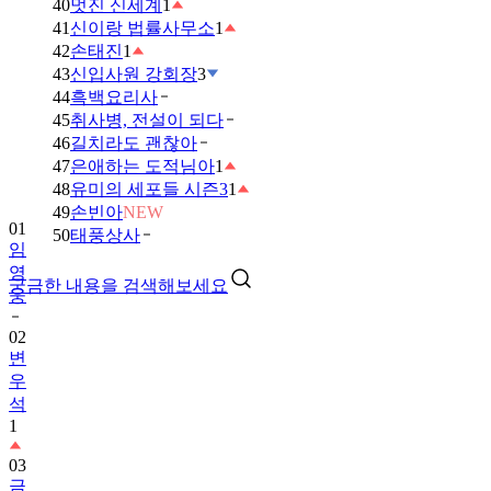
40
멋진 신세계
1
41
신이랑 법률사무소
1
42
손태진
1
43
신입사원 강회장
3
44
흑백요리사
45
취사병, 전설이 되다
46
길치라도 괜찮아
47
은애하는 도적님아
1
48
유미의 세포들 시즌3
1
49
손빈아
NEW
01
50
태풍상사
임
영
궁금한 내용을 검색해보세요
웅
02
변
우
석
1
03
금