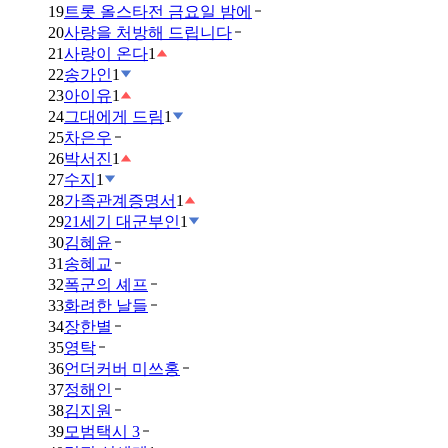
19
트롯 올스타전 금요일 밤에
20
사랑을 처방해 드립니다
21
사랑이 온다
1
22
송가인
1
23
아이유
1
24
그대에게 드림
1
25
차은우
26
박서진
1
27
수지
1
28
가족관계증명서
1
29
21세기 대군부인
1
30
김혜윤
31
송혜교
32
폭군의 셰프
33
화려한 날들
34
장한별
35
영탁
36
언더커버 미쓰홍
37
정해인
38
김지원
39
모범택시 3