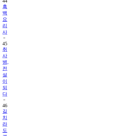
44
흑
백
요
리
사
45
취
사
병,
전
설
이
되
다
46
길
치
라
도