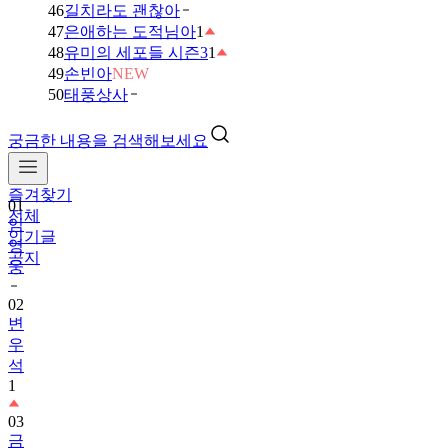
46
길치라도 괜찮아
47
은애하는 도적님아
1
48
유미의 세포들 시즌3
1
49
손빈아
NEW
50
태풍상사
궁금한 내용을 검색해보세요
즐겨찾기
01
전체
임
인기글
영
공지
웅
02
변
우
석
1
03
금