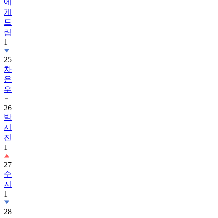
에
게
드
림
1
25
차
은
우
26
박
서
진
1
27
수
지
1
28