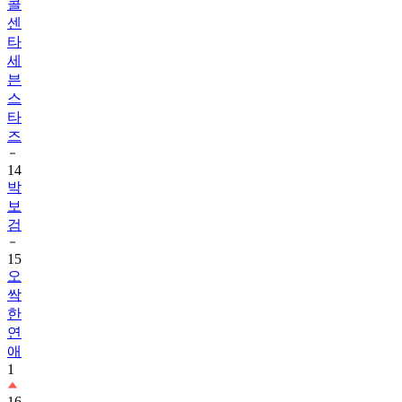
콜
센
타
세
븐
스
타
즈
14
박
보
검
15
오
싹
한
연
애
1
16