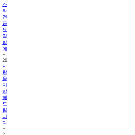
스
타
전
금
요
일
밤
에
20
사
랑
을
처
방
해
드
립
니
다
21