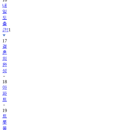
내
일
도
출
근!
1
17
결
혼
의
완
성
18
아
파
트
19
트
롯
올