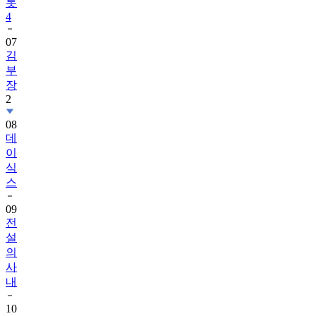
롯
4
07
김
부
장
2
08
데
이
식
스
09
전
설
의
사
내
10