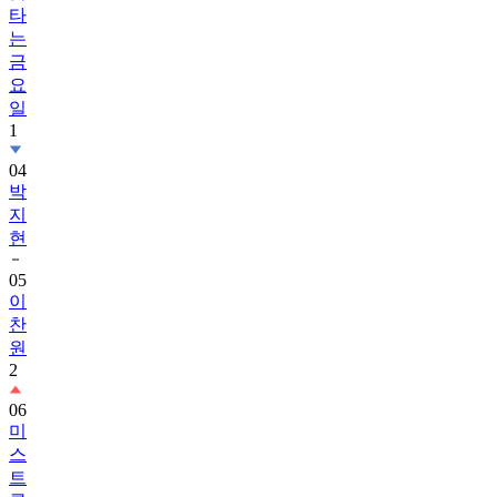
타
는
금
요
일
1
04
박
지
현
05
이
찬
원
2
06
미
스
트