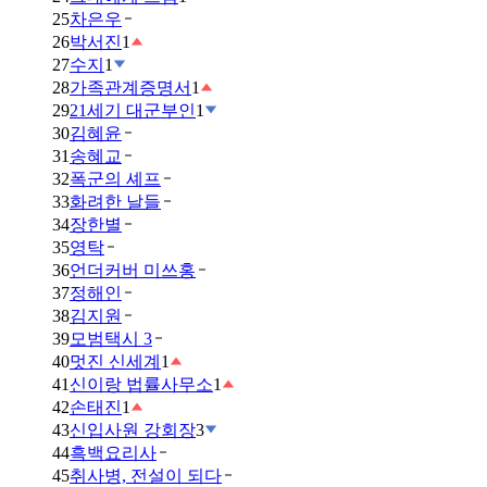
25
차은우
26
박서진
1
27
수지
1
28
가족관계증명서
1
29
21세기 대군부인
1
30
김혜윤
31
송혜교
32
폭군의 셰프
33
화려한 날들
34
장한별
35
영탁
36
언더커버 미쓰홍
37
정해인
38
김지원
39
모범택시 3
40
멋진 신세계
1
41
신이랑 법률사무소
1
42
손태진
1
43
신입사원 강회장
3
44
흑백요리사
45
취사병, 전설이 되다