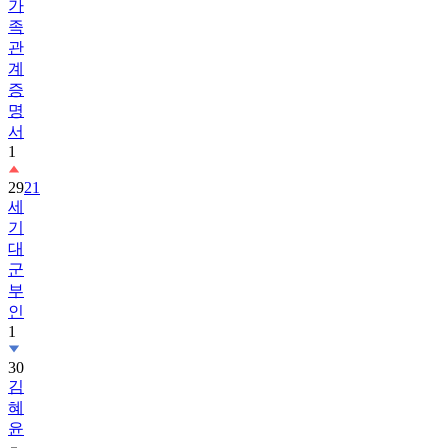
가
족
관
계
증
명
서
1
29
21
세
기
대
군
부
인
1
30
김
혜
윤