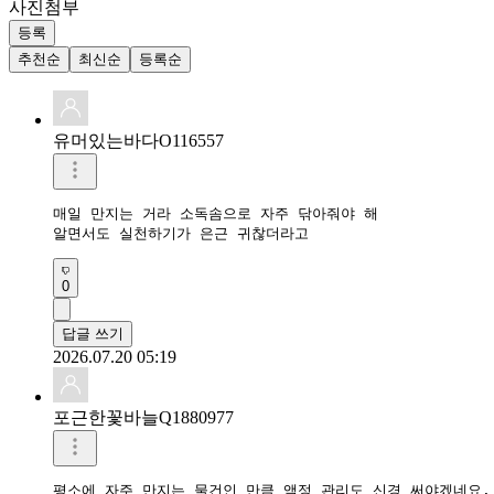
사진첨부
등록
추천순
최신순
등록순
유머있는바다O116557
매일 만지는 거라 소독솜으로 자주 닦아줘야 해

알면서도 실천하기가 은근 귀찮더라고
0
답글 쓰기
2026.07.20 05:19
포근한꽃바늘Q1880977
평소에 자주 만지는 물건인 만큼 액정 관리도 신경 써야겠네요.
