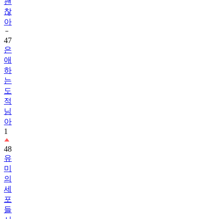
괜
찮
아
47
은
애
하
는
도
적
님
아
1
48
유
미
의
세
포
들