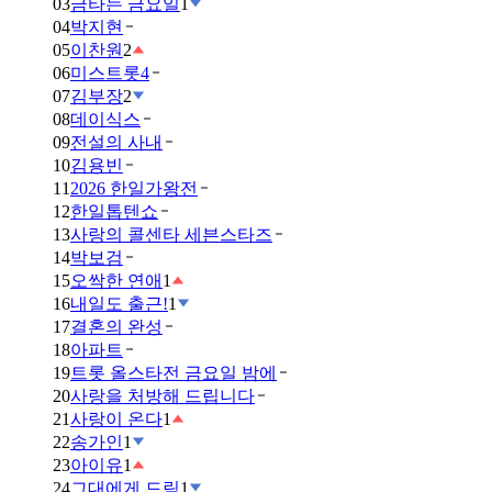
03
금타는 금요일
1
04
박지현
05
이찬원
2
06
미스트롯4
07
김부장
2
08
데이식스
09
전설의 사내
10
김용빈
11
2026 한일가왕전
12
한일톱텐쇼
13
사랑의 콜센타 세븐스타즈
14
박보검
15
오싹한 연애
1
16
내일도 출근!
1
17
결혼의 완성
18
아파트
19
트롯 올스타전 금요일 밤에
20
사랑을 처방해 드립니다
21
사랑이 온다
1
22
송가인
1
23
아이유
1
24
그대에게 드림
1