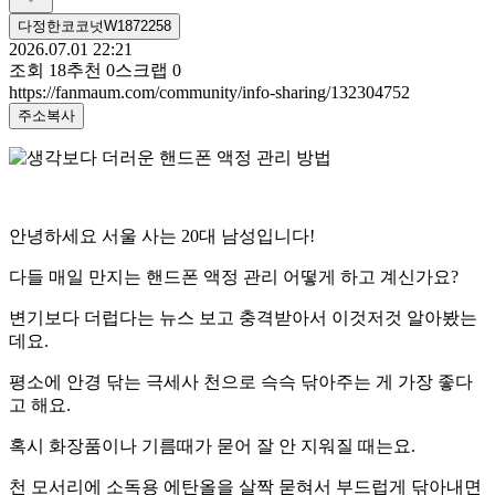
다정한코코넛W1872258
2026.07.01 22:21
조회
18
추천
0
스크랩
0
https://fanmaum.com/community/info-sharing/132304752
주소복사
안녕하세요 서울 사는 20대 남성입니다!
다들 매일 만지는 핸드폰 액정 관리 어떻게 하고 계신가요?
변기보다 더럽다는 뉴스 보고 충격받아서 이것저것 알아봤는
데요.
평소에 안경 닦는 극세사 천으로 슥슥 닦아주는 게 가장 좋다
고 해요.
혹시 화장품이나 기름때가 묻어 잘 안 지워질 때는요.
천 모서리에 소독용 에탄올을 살짝 묻혀서 부드럽게 닦아내면