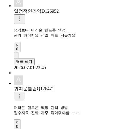
열정적인라임D126952
생각보다 더러운 핸드폰 액정

관리 해야지요 정말 저도 닦을게요 
0
답글 쓰기
2026.07.01 23:45
귀여운튤립Q126471
더러운 핸드폰 액정 관리 방법

필수지요 진짜 자주 닦아줘야함 ㅠㅠ 
0