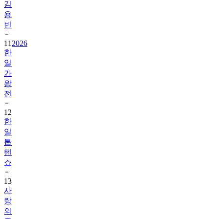
김
용
빈
11
2026
한
일
가
왕
전
12
한
일
톱
텐
쇼
13
사
랑
의