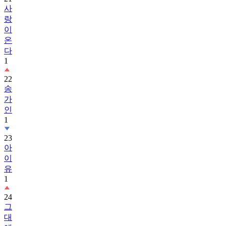
사
랑
이
온
다
1
22
송
가
인
1
23
아
이
유
1
24
그
대