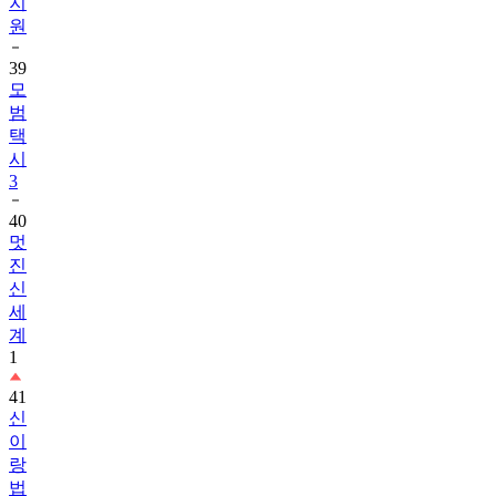
지
원
39
모
범
택
시
3
40
멋
진
신
세
계
1
41
신
이
랑
법