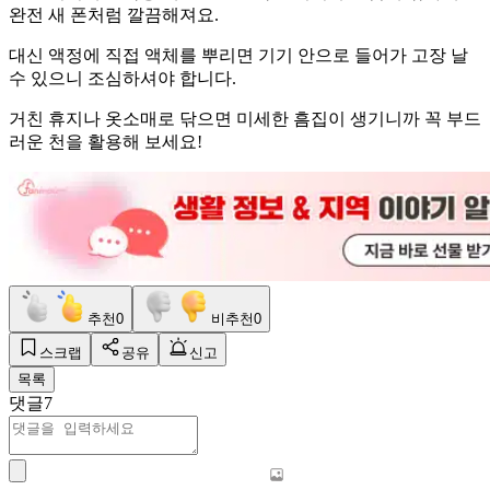
완전 새 폰처럼 깔끔해져요.
대신 액정에 직접 액체를 뿌리면 기기 안으로 들어가 고장 날
수 있으니 조심하셔야 합니다.
거친 휴지나 옷소매로 닦으면 미세한 흠집이 생기니까 꼭 부드
러운 천을 활용해 보세요!
추천
0
비추천
0
스크랩
공유
신고
목록
댓글
7