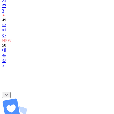
시
즌
3
1
49
손
빈
아
NEW
50
태
풍
상
사