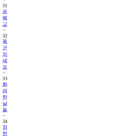
31
송
혜
교
32
폭
군
의
셰
프
33
화
려
한
날
들
34
장
한