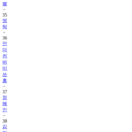
별
35
영
탁
36
언
더
커
버
미
쓰
홍
37
정
해
인
38
김