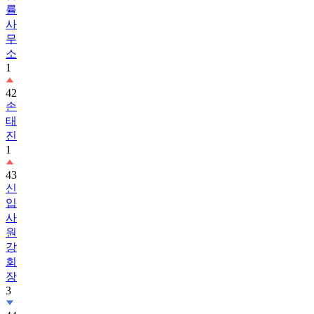
률
사
무
소
1
42
손
태
진
1
43
신
입
사
원
강
회
장
3